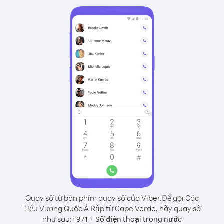
Quay số từ bàn phím quay số của Viber.
Để gọi Các
Tiểu Vương Quốc Ả Rập từ Cape Verde, hãy quay số
như sau:
+
+
971
Số điện thoại trong nước