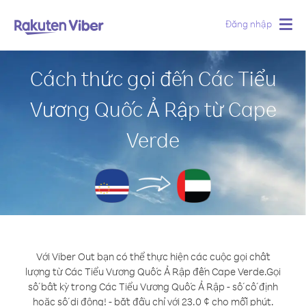
Đăng nhập
Togg
navig
Cách thức gọi đến Các Tiểu
Vương Quốc Ả Rập từ Cape
Verde
Với Viber Out bạn có thể thực hiện các cuộc gọi chất
lượng từ Các Tiểu Vương Quốc Ả Rập đến Cape Verde.
Gọi
số bất kỳ trong Các Tiểu Vương Quốc Ả Rập - số cố định
hoặc số di động! - bắt đầu chỉ với 23.0 ¢ cho mỗi phút.