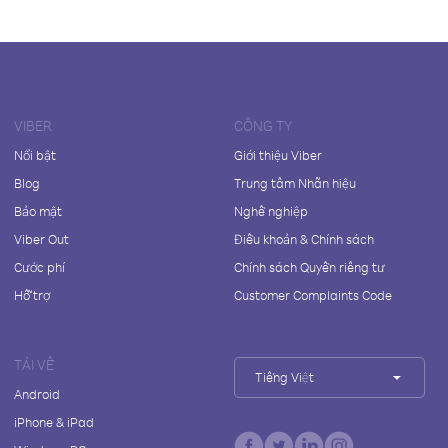
VIBER
CÔNG TY
Nổi bật
Giới thiệu Viber
Blog
Trung tâm Nhãn hiệu
Bảo mật
Nghề nghiệp
Viber Out
Điều khoản & Chính sách
Cước phí
Chính sách Quyền riêng tư
Hỗ trợ
Customer Complaints Code
TẢI VỀ
Tiếng Việt
Android
iPhone & iPad