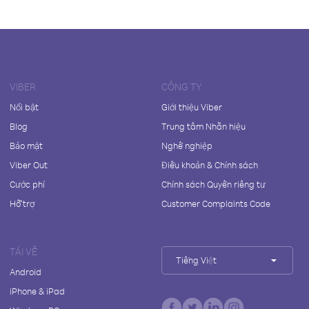
VIBER
CÔNG TY
Nổi bật
Giới thiệu Viber
Blog
Trung tâm Nhãn hiệu
Bảo mật
Nghề nghiệp
Viber Out
Điều khoản & Chính sách
Cước phí
Chính sách Quyền riêng tư
Hỗ trợ
Customer Complaints Code
TẢI VỀ
Tiếng Việt
Android
iPhone & iPad