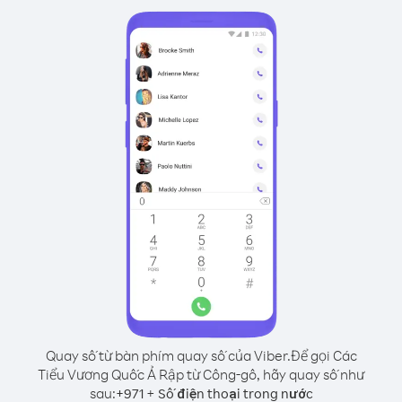
Quay số từ bàn phím quay số của Viber.
Để gọi Các
Tiểu Vương Quốc Ả Rập từ Công-gô, hãy quay số như
sau:
+
+
971
Số điện thoại trong nước