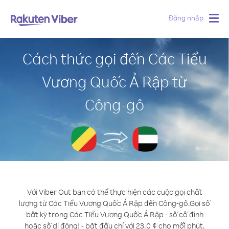
Đăng nhập
Togg
navig
Cách thức gọi đến Các Tiểu
Vương Quốc Ả Rập từ
Công-gô
Với Viber Out bạn có thể thực hiện các cuộc gọi chất
lượng từ Các Tiểu Vương Quốc Ả Rập đến Công-gô.
Gọi số
bất kỳ trong Các Tiểu Vương Quốc Ả Rập - số cố định
hoặc số di động! - bắt đầu chỉ với 23.0 ¢ cho mỗi phút.