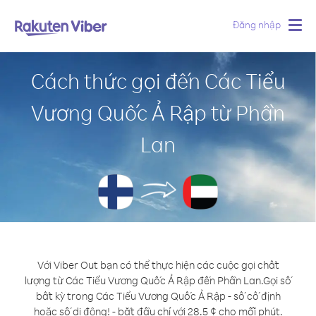
Đăng nhập
Togg
navig
Cách thức gọi đến Các Tiểu
Vương Quốc Ả Rập từ Phần
Lan
Với Viber Out bạn có thể thực hiện các cuộc gọi chất
lượng từ Các Tiểu Vương Quốc Ả Rập đến Phần Lan.
Gọi số
bất kỳ trong Các Tiểu Vương Quốc Ả Rập - số cố định
hoặc số di động! - bắt đầu chỉ với 28.5 ¢ cho mỗi phút.