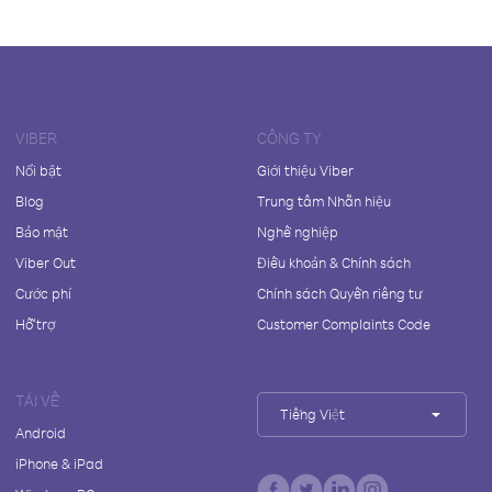
VIBER
CÔNG TY
Nổi bật
Giới thiệu Viber
Blog
Trung tâm Nhãn hiệu
Bảo mật
Nghề nghiệp
Viber Out
Điều khoản & Chính sách
Cước phí
Chính sách Quyền riêng tư
Hỗ trợ
Customer Complaints Code
TẢI VỀ
Tiếng Việt
Android
iPhone & iPad