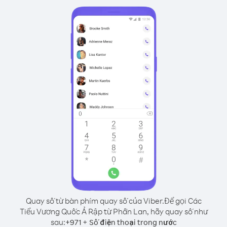
Quay số từ bàn phím quay số của Viber.
Để gọi Các
Tiểu Vương Quốc Ả Rập từ Phần Lan, hãy quay số như
sau:
+
+
971
Số điện thoại trong nước