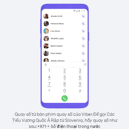
Quay số từ bàn phím quay số của Viber.
Để gọi Các
Tiểu Vương Quốc Ả Rập từ Slovenia, hãy quay số như
sau:
+
+
971
Số điện thoại trong nước