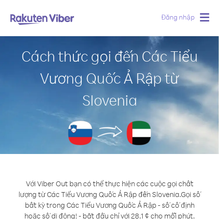
Đăng nhập
Togg
navig
Cách thức gọi đến Các Tiểu
Vương Quốc Ả Rập từ
Slovenia
Với Viber Out bạn có thể thực hiện các cuộc gọi chất
lượng từ Các Tiểu Vương Quốc Ả Rập đến Slovenia.
Gọi số
bất kỳ trong Các Tiểu Vương Quốc Ả Rập - số cố định
hoặc số di động! - bắt đầu chỉ với 28.1 ¢ cho mỗi phút.