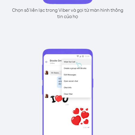
Chọn số liên lạc trong Viber và gọi từ màn hình thông
tin của họ