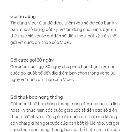
Gói tín dụng
Tín dụng Viber Out đã được thêm vào số dư của bạn khi
bạn mua số lượng bất kỳ. Với tín dụng của mình, bạn có
thể thực hiện cuộc gọi đến số điện thoại bất kỳ trên thế
giới với cước phí thấp của Viber.
Gói cước gọi 30 ngày
Gói cước cuộc gọi 30 ngày cho phép bạn thực hiện các
cuộc gọi quốc tế đến địa điểm bạn chọn trong vòng 30
ngày với cước phí thấp của Viber.
Gói thuê bao hàng tháng
Gói cước thuê bao hàng tháng mang đến cho bạn sự linh
hoạt khi thực hiện các cuộc gọi quốc tế đến các số điện
thoại cố định và di động ở mức cước phí thấp mà không
cần phải gia hạn gói cước của bạn bất kỳ lúc nào. Với gói
cước thuê bao hàng tháng, bạn có thể tiết kiệm trên các