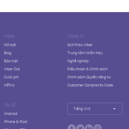
VIBER
CÔNG TY
Nổi bật
Giới thiệu Viber
Blog
Trung tâm Nhãn hiệu
Bảo mật
Nghề nghiệp
Viber Out
Điều khoản & Chính sách
Cước phí
Chính sách Quyền riêng tư
Hỗ trợ
Customer Complaints Code
TẢI VỀ
Tiếng Việt
Android
iPhone & iPad