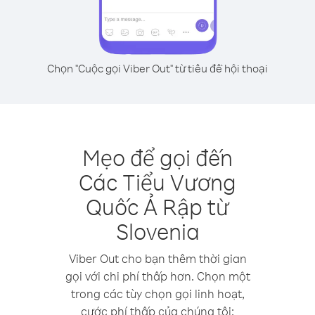
Chọn "Cuộc gọi Viber Out" từ tiêu đề hội thoại
Mẹo để gọi đến
Các Tiểu Vương
Quốc Ả Rập từ
Slovenia
Viber Out cho bạn thêm thời gian
gọi với chi phí thấp hơn. Chọn một
trong các tùy chọn gọi linh hoạt,
cước phí thấp của chúng tôi: