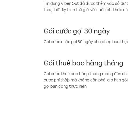
Tín dụng Viber Out đã được thêm vào số dư củ
thoại bất kỳ trên thế giới với cước phí thấp củ
Gói cước gọi 30 ngày
Gói cước cuộc gọi 30 ngày cho phép bạn thực
Gói thuê bao hàng tháng
Gói cước thuê bao hàng tháng mang đến cho b
cước phí thấp mà không cần phải gia hạn gói 
gọi bạn đang thực hiện