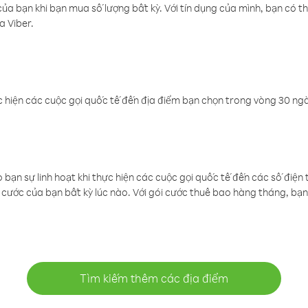
a bạn khi bạn mua số lượng bất kỳ. Với tín dụng của mình, bạn có th
a Viber.
 hiện các cuộc gọi quốc tế đến địa điểm bạn chọn trong vòng 30 ngày
ạn sự linh hoạt khi thực hiện các cuộc gọi quốc tế đến các số điện 
cước của bạn bất kỳ lúc nào. Với gói cước thuê bao hàng tháng, bạn 
Tìm kiếm thêm các địa điểm