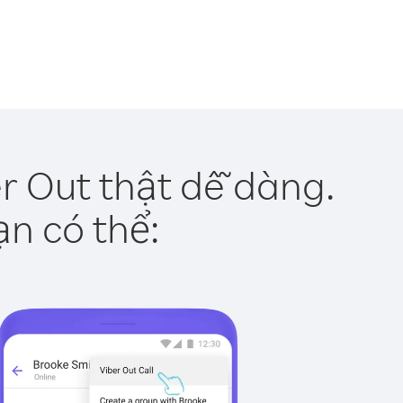
r Out thật dễ dàng.
ạn có thể: