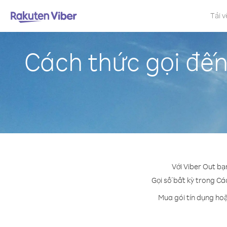
Tải v
Cách thức gọi đế
Với Viber Out bạ
Gọi số bất kỳ trong Cá
Mua gói tín dụng ho