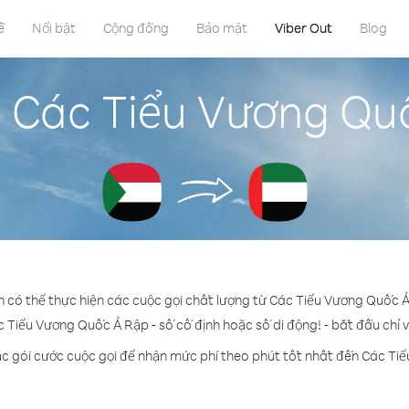
ề
Nổi bật
Cộng đồng
Bảo mật
Viber Out
Blog
n Các Tiểu Vương Qu
n có thể thực hiện các cuộc gọi chất lượng từ Các Tiểu Vương Quốc
c Tiểu Vương Quốc Ả Rập - số cố định hoặc số di động! - bắt đầu chỉ v
ặc gói cước cuộc gọi để nhận mức phí theo phút tốt nhất đến Các Ti