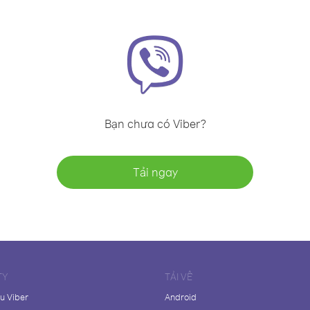
Bạn chưa có Viber?
Tải ngay
TY
TẢI VỀ
ệu Viber
Android