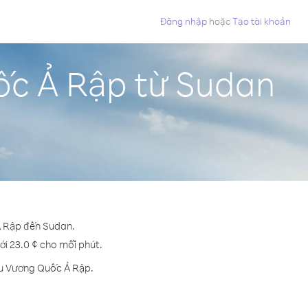
Đăng nhập
hoặc
Tạo tài khoản
ốc Ả Rập từ Sudan
 Ả Rập đến Sudan.
ới 23.0 ¢ cho mỗi phút.
ểu Vương Quốc Ả Rập.