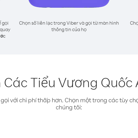
 gọi
Chọn số liên lạc trong Viber và gọi từ màn hình
Chọ
 quay
thông tin của họ
ước
n Các Tiểu Vương Quốc 
gọi với chi phí thấp hơn. Chọn một trong các tùy chọ
chúng tôi: