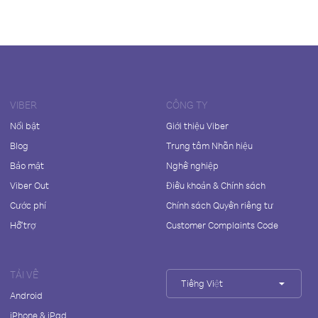
VIBER
CÔNG TY
Nổi bật
Giới thiệu Viber
Blog
Trung tâm Nhãn hiệu
Bảo mật
Nghề nghiệp
Viber Out
Điều khoản & Chính sách
Cước phí
Chính sách Quyền riêng tư
Hỗ trợ
Customer Complaints Code
TẢI VỀ
Tiếng Việt
Android
iPhone & iPad