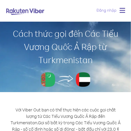
Đăng nhập
Togg
navig
Cách thức gọi đến Các Tiểu
Vương Quốc Ả Rập từ
Turkmenistan
Với Viber Out bạn có thể thực hiện các cuộc gọi chất
lượng từ Các Tiểu Vương Quốc Ả Rập đến
Turkmenistan.
Gọi số bất kỳ trong Các Tiểu Vương Quốc Ả
Rập - số cố định hoặc số di động! - bắt đầu chỉ với 23.0 ¢