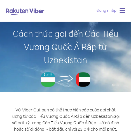
Đăng nhập
Togg
navig
Cách thức gọi đến Các Tiểu
Vương Quốc Ả Rập từ
Uzbekistan
Với Viber Out bạn có thể thực hiện các cuộc gọi chất
lượng từ Các Tiểu Vương Quốc Ả Rập đến Uzbekistan.
Gọi
số bất kỳ trong Các Tiểu Vương Quốc Ả Rập - số cố định
hoặc số di động! - bắt đầu chỉ với 23.0 ¢ cho mỗi phút.