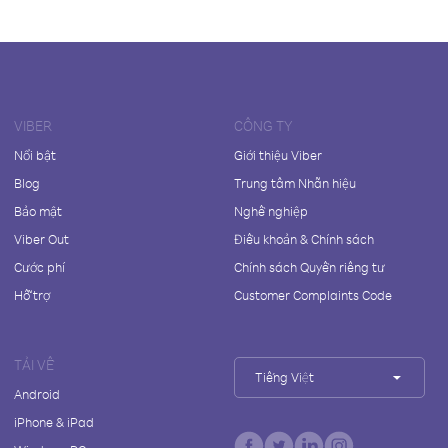
VIBER
CÔNG TY
Nổi bật
Giới thiệu Viber
Blog
Trung tâm Nhãn hiệu
Bảo mật
Nghề nghiệp
Viber Out
Điều khoản & Chính sách
Cước phí
Chính sách Quyền riêng tư
Hỗ trợ
Customer Complaints Code
TẢI VỀ
Tiếng Việt
Android
iPhone & iPad