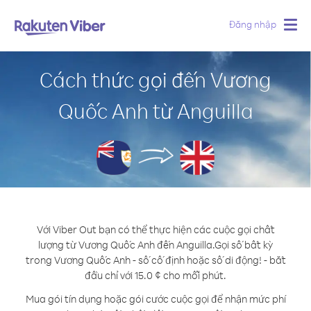
Đăng nhập
Togg
navig
Cách thức gọi đến Vương
Quốc Anh từ Anguilla
Với Viber Out bạn có thể thực hiện các cuộc gọi chất
lượng từ Vương Quốc Anh đến Anguilla.
Gọi số bất kỳ
trong Vương Quốc Anh - số cố định hoặc số di động! - bắt
đầu chỉ với 15.0 ¢ cho mỗi phút.
Mua gói tín dụng hoặc gói cước cuộc gọi để nhận mức phí