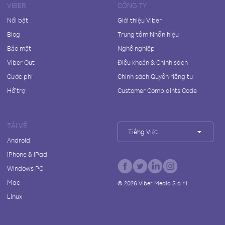
VIBER
CÔNG TY
Nổi bật
Giới thiệu Viber
Blog
Trung tâm Nhãn hiệu
Bảo mật
Nghề nghiệp
Viber Out
Điều khoản & Chính sách
Cước phí
Chính sách Quyền riêng tư
Hỗ trợ
Customer Complaints Code
TẢI VỀ
Tiếng Việt
Android
iPhone & iPad
Windows PC
Mac
©
2026
Viber Media S.à r.l.
Linux