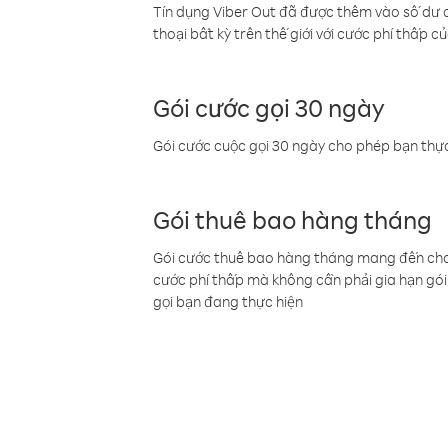
Tín dụng Viber Out đã được thêm vào số dư củ
thoại bất kỳ trên thế giới với cước phí thấp củ
Gói cước gọi 30 ngày
Gói cước cuộc gọi 30 ngày cho phép bạn thực
Gói thuê bao hàng tháng
Gói cước thuê bao hàng tháng mang đến cho b
cước phí thấp mà không cần phải gia hạn gói 
gọi bạn đang thực hiện