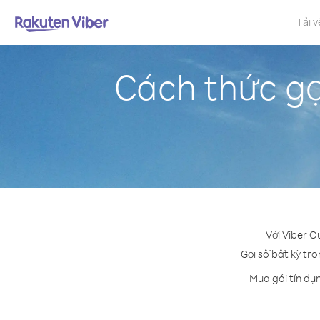
Tải v
Cách thức gọ
Với Viber O
Gọi số bất kỳ tro
Mua gói tín dụ