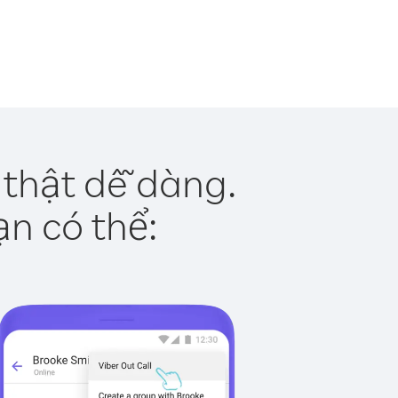
thật dễ dàng.
ạn có thể: