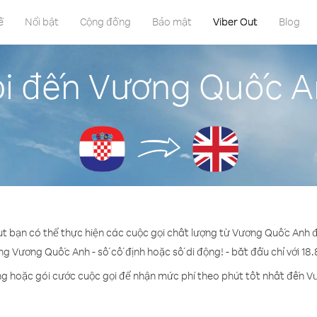
ề
Nổi bật
Cộng đồng
Bảo mật
Viber Out
Blog
i đến Vương Quốc A
ut bạn có thể thực hiện các cuộc gọi chất lượng từ Vương Quốc Anh 
ng Vương Quốc Anh - số cố định hoặc số di động! - bắt đầu chỉ với 18
ng hoặc gói cước cuộc gọi để nhận mức phí theo phút tốt nhất đến 