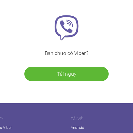
Bạn chưa có Viber?
Tải ngay
TY
TẢI VỀ
ệu Viber
Android