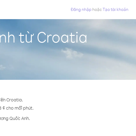
Đăng nhập
hoặc
Tạo tài khoản
nh từ Croatia
đến Croatia.
.8 ¢ cho mỗi phút.
Vương Quốc Anh.