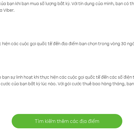
a bạn khi bạn mua số lượng bất kỳ. Với tín dụng của mình, bạn có th
a Viber.
 hiện các cuộc gọi quốc tế đến địa điểm bạn chọn trong vòng 30 ngày
ạn sự linh hoạt khi thực hiện các cuộc gọi quốc tế đến các số điện 
cước của bạn bất kỳ lúc nào. Với gói cước thuê bao hàng tháng, bạn 
Tìm kiếm thêm các địa điểm