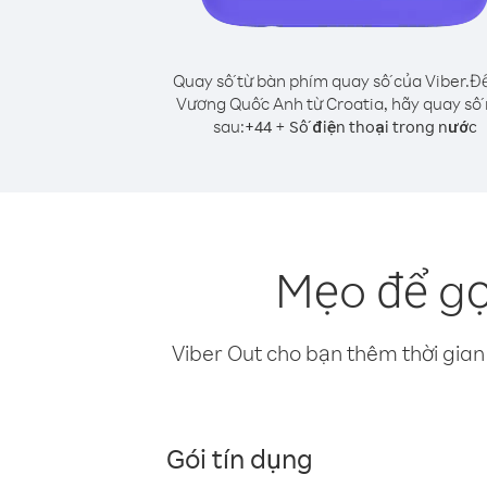
Quay số từ bàn phím quay số của Viber.
Để
Vương Quốc Anh từ Croatia, hãy quay số
sau:
+
+
44
Số điện thoại trong nước
Mẹo để gọ
Viber Out cho bạn thêm thời gian 
Gói tín dụng