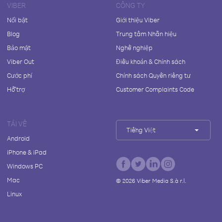
VIBER
CÔNG TY
Nổi bật
Giới thiệu Viber
Blog
Trung tâm Nhãn hiệu
Bảo mật
Nghề nghiệp
Viber Out
Điều khoản & Chính sách
Cước phí
Chính sách Quyền riêng tư
Hỗ trợ
Customer Complaints Code
TẢI VỀ
Tiếng Việt
Android
iPhone & iPad
Windows PC
Mac
©
2026
Viber Media S.à r.l.
Linux