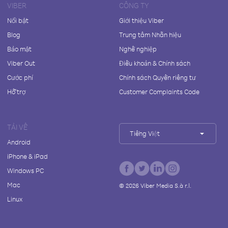
VIBER
CÔNG TY
Nổi bật
Giới thiệu Viber
Blog
Trung tâm Nhãn hiệu
Bảo mật
Nghề nghiệp
Viber Out
Điều khoản & Chính sách
Cước phí
Chính sách Quyền riêng tư
Hỗ trợ
Customer Complaints Code
TẢI VỀ
Tiếng Việt
Android
iPhone & iPad
Windows PC
Mac
©
2026
Viber Media S.à r.l.
Linux