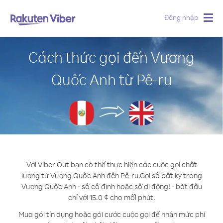
Đăng nhập
Togg
navig
Cách thức gọi đến Vương
Quốc Anh từ Pê-ru
Với Viber Out bạn có thể thực hiện các cuộc gọi chất
lượng từ Vương Quốc Anh đến Pê-ru.
Gọi số bất kỳ trong
Vương Quốc Anh - số cố định hoặc số di động! - bắt đầu
chỉ với 15.0 ¢ cho mỗi phút.
Mua gói tín dụng hoặc gói cước cuộc gọi để nhận mức phí