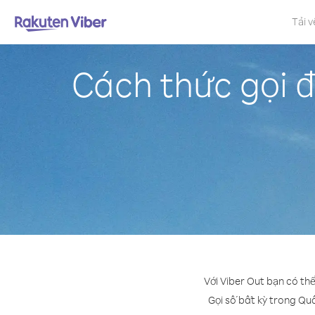
Tải v
Cách thức gọi 
Với Viber Out bạn có th
Gọi số bất kỳ trong Quầ