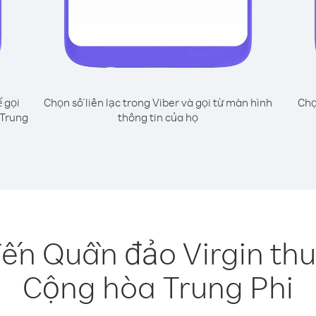
 gọi
Chọn số liên lạc trong Viber và gọi từ màn hình
Chọ
 Trung
thông tin của họ
đến Quần đảo Virgin thu
Cộng hòa Trung Phi