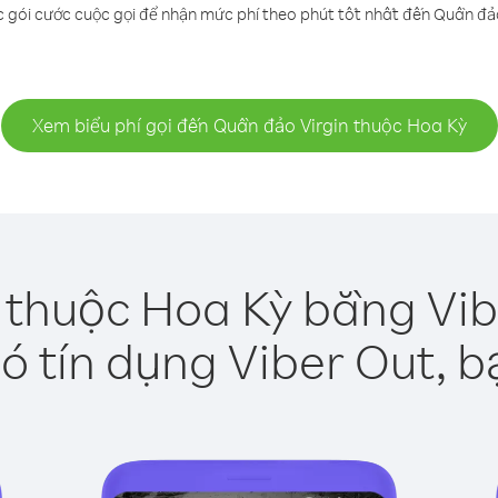
c gói cước cuộc gọi để nhận mức phí theo phút tốt nhất đến Quần đảo
Xem biểu phí gọi đến Quần đảo Virgin thuộc Hoa Kỳ
 thuộc Hoa Kỳ bằng Vib
ó tín dụng Viber Out, b