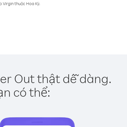
 Virgin thuộc Hoa Kỳ.
er Out thật dễ dàng.
ạn có thể: