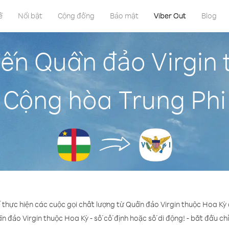
ề
Nổi bật
Cộng đồng
Bảo mật
Viber Out
Blog
đến Quần đảo Virgin 
Cộng hòa Trung Phi
ể thực hiện các cuộc gọi chất lượng từ Quần đảo Virgin thuộc Hoa Kỳ
n đảo Virgin thuộc Hoa Kỳ - số cố định hoặc số di động! - bắt đầu chỉ