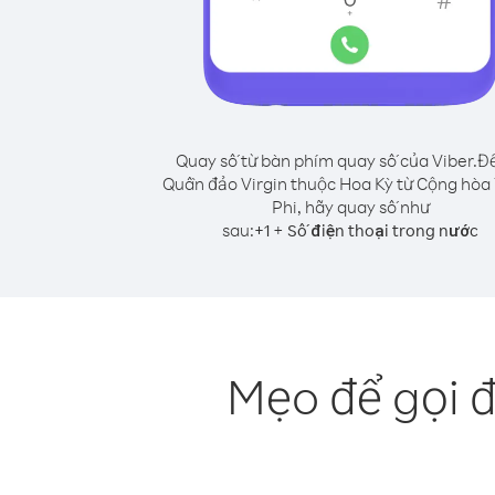
Quay số từ bàn phím quay số của Viber.
Để
Quần đảo Virgin thuộc Hoa Kỳ từ Cộng hòa
Phi, hãy quay số như
sau:
+
+
1
Số điện thoại trong nước
Mẹo để gọi 