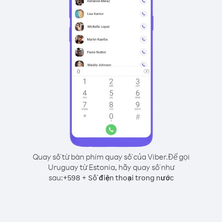
Quay số từ bàn phím quay số của Viber.
Để gọi
Uruguay từ Estonia, hãy quay số như
sau:
+
+
598
Số điện thoại trong nước