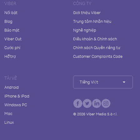
VIBER
CÔNG TY
Nổi bật
Giới thiệu Viber
Blog
Trung tâm Nhãn hiệu
Bảo mật
Nghề nghiệp
Viber Out
Điều khoản & Chính sách
Cước phí
Chính sách Quyền riêng tư
Hỗ trợ
Customer Complaints Code
TẢI VỀ
Tiếng Việt
Android
iPhone & iPad
Windows PC
Mac
©
2026
Viber Media S.à r.l.
Linux