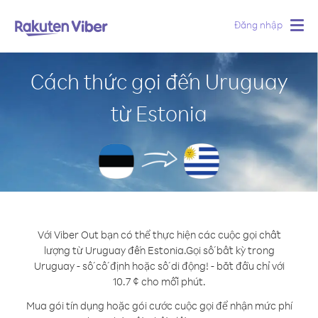
Đăng nhập
Togg
navig
Cách thức gọi đến Uruguay
từ Estonia
Với Viber Out bạn có thể thực hiện các cuộc gọi chất
lượng từ Uruguay đến Estonia.
Gọi số bất kỳ trong
Uruguay - số cố định hoặc số di động! - bắt đầu chỉ với
10.7 ¢ cho mỗi phút.
Mua gói tín dụng hoặc gói cước cuộc gọi để nhận mức phí