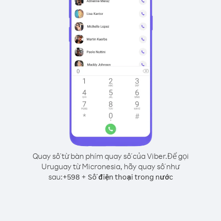
Quay số từ bàn phím quay số của Viber.
Để gọi
Uruguay từ Micronesia, hãy quay số như
sau:
+
+
598
Số điện thoại trong nước