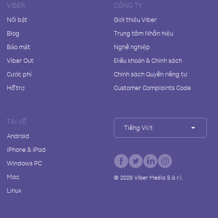
VIBER
CÔNG TY
Nổi bật
Giới thiệu Viber
Blog
Trung tâm Nhãn hiệu
Bảo mật
Nghề nghiệp
Viber Out
Điều khoản & Chính sách
Cước phí
Chính sách Quyền riêng tư
Hỗ trợ
Customer Complaints Code
TẢI VỀ
Tiếng Việt
Android
iPhone & iPad
Windows PC
Mac
©
2026
Viber Media S.à r.l.
Linux