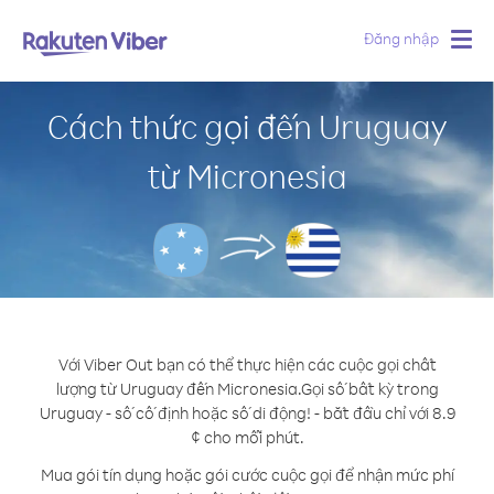
Đăng nhập
Togg
navig
Cách thức gọi đến Uruguay
từ Micronesia
Với Viber Out bạn có thể thực hiện các cuộc gọi chất
lượng từ Uruguay đến Micronesia.
Gọi số bất kỳ trong
Uruguay - số cố định hoặc số di động! - bắt đầu chỉ với 8.9
¢ cho mỗi phút.
Mua gói tín dụng hoặc gói cước cuộc gọi để nhận mức phí