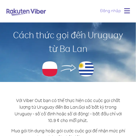
Đăng nhập
Togg
navig
Cách thức gọi đến Uruguay
từ Ba Lan
Với Viber Out bạn có thể thực hiện các cuộc gọi chất
lượng từ Uruguay đến Ba Lan.
Gọi số bất kỳ trong
Uruguay - số cố định hoặc số di động! - bắt đầu chỉ với
10.9 ¢ cho mỗi phút.
Mua gói tín dụng hoặc gói cước cuộc gọi để nhận mức phí