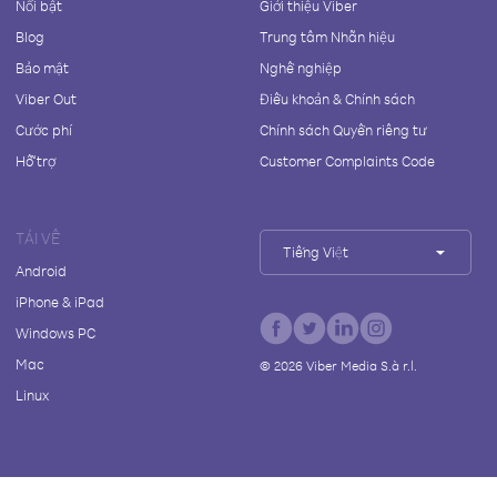
Nổi bật
Giới thiệu Viber
Blog
Trung tâm Nhãn hiệu
Bảo mật
Nghề nghiệp
Viber Out
Điều khoản & Chính sách
Cước phí
Chính sách Quyền riêng tư
Hỗ trợ
Customer Complaints Code
TẢI VỀ
Tiếng Việt
Android
iPhone & iPad
Windows PC
Mac
©
2026
Viber Media S.à r.l.
Linux