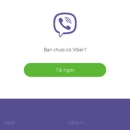
Bạn chưa có Viber?
Tải ngay
VIBER
CÔNG TY