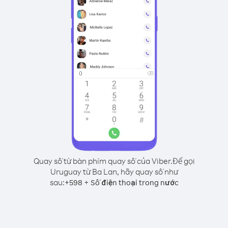
Quay số từ bàn phím quay số của Viber.
Để gọi
Uruguay từ Ba Lan, hãy quay số như
sau:
+
+
598
Số điện thoại trong nước