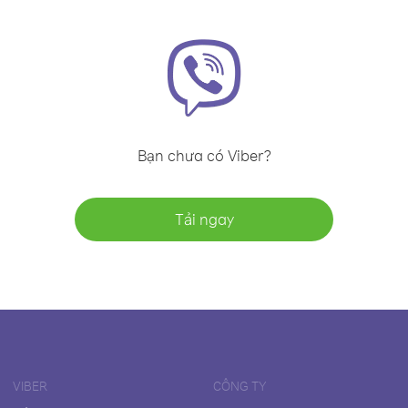
Bạn chưa có Viber?
Tải ngay
VIBER
CÔNG TY