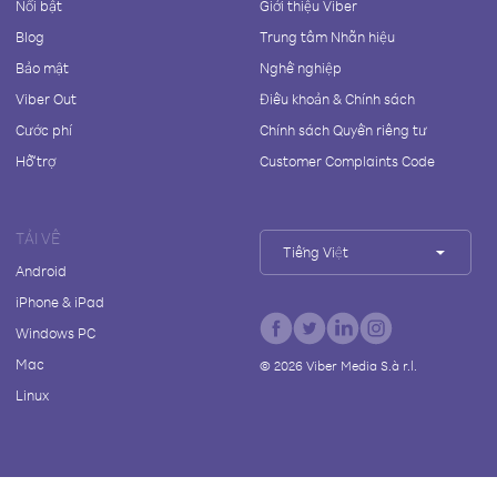
Nổi bật
Giới thiệu Viber
Blog
Trung tâm Nhãn hiệu
Bảo mật
Nghề nghiệp
Viber Out
Điều khoản & Chính sách
Cước phí
Chính sách Quyền riêng tư
Hỗ trợ
Customer Complaints Code
TẢI VỀ
Tiếng Việt
Android
iPhone & iPad
Windows PC
Mac
©
2026
Viber Media S.à r.l.
Linux