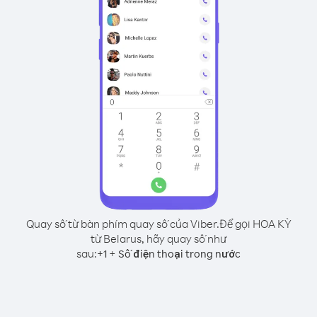
Quay số từ bàn phím quay số của Viber.
Để gọi HOA KỲ
từ Belarus, hãy quay số như
sau:
+
+
1
Số điện thoại trong nước