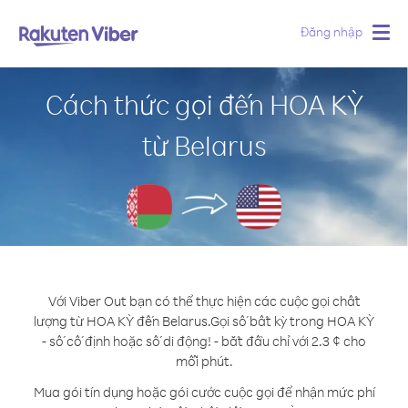
Đăng nhập
Togg
navig
Cách thức gọi đến HOA KỲ
từ Belarus
Với Viber Out bạn có thể thực hiện các cuộc gọi chất
lượng từ HOA KỲ đến Belarus.
Gọi số bất kỳ trong HOA KỲ
- số cố định hoặc số di động! - bắt đầu chỉ với 2.3 ¢ cho
mỗi phút.
Mua gói tín dụng hoặc gói cước cuộc gọi để nhận mức phí