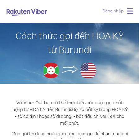
Đăng nhập
Togg
navig
Cách thức gọi đến HOA KỲ
từ Burundi
Với Viber Out bạn có thể thực hiện các cuộc gọi chất
lượng từ HOA KỲ đến Burundi.
Gọi số bất kỳ trong HOA KỲ
- số cố định hoặc số di động! - bắt đầu chỉ với 1.9 ¢ cho
mỗi phút.
Mua gói tín dụng hoặc gói cước cuộc gọi để nhận mức phí