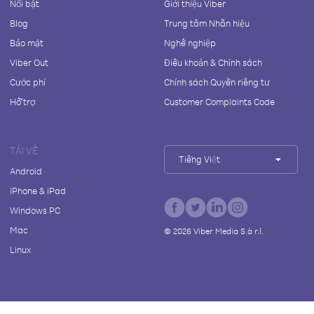
Nổi bật
Giới thiệu Viber
Blog
Trung tâm Nhãn hiệu
Bảo mật
Nghề nghiệp
Viber Out
Điều khoản & Chính sách
Cước phí
Chính sách Quyền riêng tư
Hỗ trợ
Customer Complaints Code
TẢI VỀ
Tiếng Việt
Android
iPhone & iPad
Windows PC
Mac
©
2026
Viber Media S.à r.l.
Linux