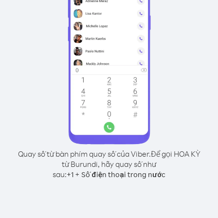
Quay số từ bàn phím quay số của Viber.
Để gọi HOA KỲ
từ Burundi, hãy quay số như
sau:
+
+
1
Số điện thoại trong nước