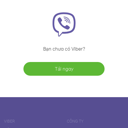
Bạn chưa có Viber?
Tải ngay
VIBER
CÔNG TY