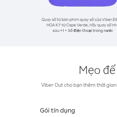
Quay số từ bàn phím quay số của Viber.
Để
HOA KỲ từ Cape Verde, hãy quay số n
sau:
+
+
1
Số điện thoại trong nước
Mẹo để
Viber Out cho bạn thêm thời gian 
Gói tín dụng