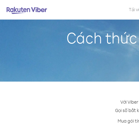
Tải v
Cách thức
Với Vibe
Gọi số bất k
Mua gói tí