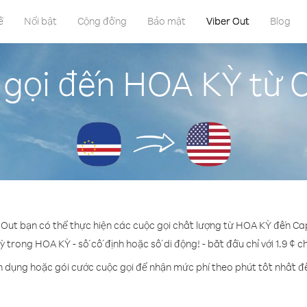
ề
Nổi bật
Cộng đồng
Bảo mật
Viber Out
Blog
 gọi đến HOA KỲ từ 
r Out bạn có thể thực hiện các cuộc gọi chất lượng từ HOA KỲ đến Ca
ỳ trong HOA KỲ - số cố định hoặc số di động! - bắt đầu chỉ với 1.9 ¢ 
n dụng hoặc gói cước cuộc gọi để nhận mức phí theo phút tốt nhất 