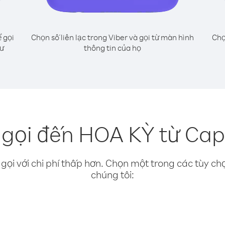
 gọi
Chọn số liên lạc trong Viber và gọi từ màn hình
Chọ
hư
thông tin của họ
 gọi đến HOA KỲ từ Cap
gọi với chi phí thấp hơn. Chọn một trong các tùy chọ
chúng tôi: