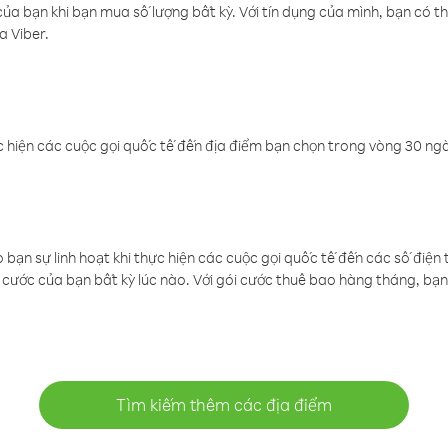
a bạn khi bạn mua số lượng bất kỳ. Với tín dụng của mình, bạn có th
a Viber.
 hiện các cuộc gọi quốc tế đến địa điểm bạn chọn trong vòng 30 ngày
ạn sự linh hoạt khi thực hiện các cuộc gọi quốc tế đến các số điện 
cước của bạn bất kỳ lúc nào. Với gói cước thuê bao hàng tháng, bạn 
Tìm kiếm thêm các địa điểm