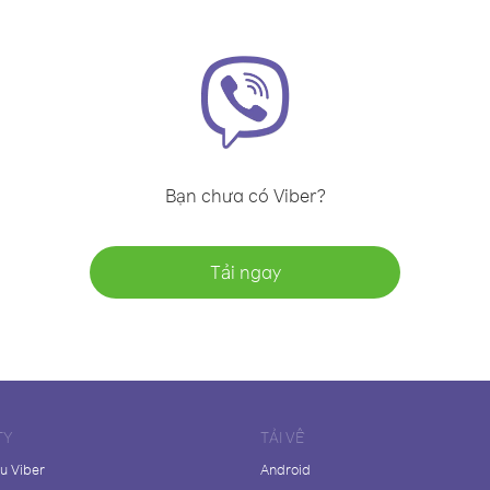
Bạn chưa có Viber?
Tải ngay
TY
TẢI VỀ
ệu Viber
Android