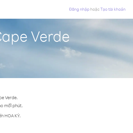
Đăng nhập
hoặc
Tạo tài khoản
Cape Verde
pe Verde.
cho mỗi phút.
đến HOA KỲ.