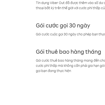
Tín dụng Viber Out đã được thêm vào số dư củ
thoại bất kỳ trên thế giới với cước phí thấp củ
Gói cước gọi 30 ngày
Gói cước cuộc gọi 30 ngày cho phép bạn thực
Gói thuê bao hàng tháng
Gói cước thuê bao hàng tháng mang đến cho b
cước phí thấp mà không cần phải gia hạn gói 
gọi bạn đang thực hiện