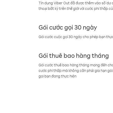
Tín dụng Viber Out đã được thêm vào số dư củ
thoại bất kỳ trên thế giới với cước phí thấp củ
Gói cước gọi 30 ngày
Gói cước cuộc gọi 30 ngày cho phép bạn thực
Gói thuê bao hàng tháng
Gói cước thuê bao hàng tháng mang đến cho b
cước phí thấp mà không cần phải gia hạn gói 
gọi bạn đang thực hiện