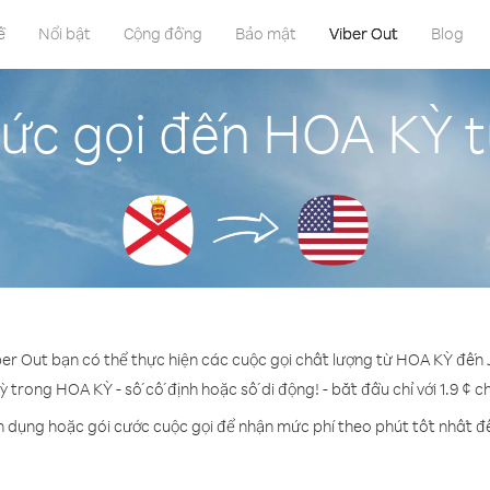
ề
Nổi bật
Cộng đồng
Bảo mật
Viber Out
Blog
ức gọi đến HOA KỲ t
ber Out bạn có thể thực hiện các cuộc gọi chất lượng từ HOA KỲ đến 
ỳ trong HOA KỲ - số cố định hoặc số di động! - bắt đầu chỉ với 1.9 ¢ 
n dụng hoặc gói cước cuộc gọi để nhận mức phí theo phút tốt nhất 