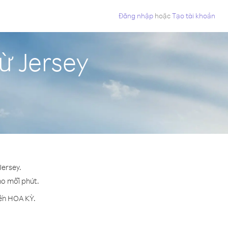
Đăng nhập
hoặc
Tạo tài khoản
ừ Jersey
Jersey.
cho mỗi phút.
đến HOA KỲ.