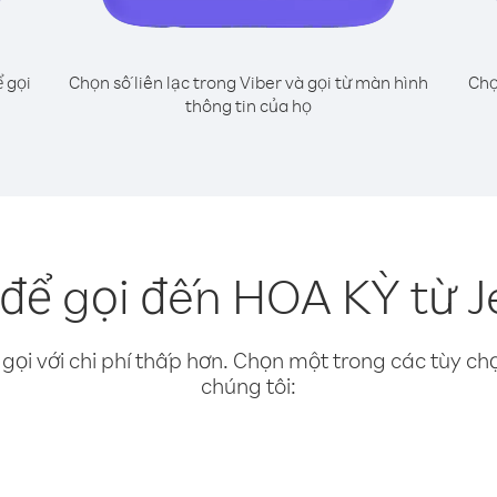
 gọi
Chọn số liên lạc trong Viber và gọi từ màn hình
Chọ
thông tin của họ
để gọi đến HOA KỲ từ J
gọi với chi phí thấp hơn. Chọn một trong các tùy chọ
chúng tôi: