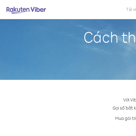
Tải v
Cách th
Với Vi
Gọi số bất k
Mua gói tí