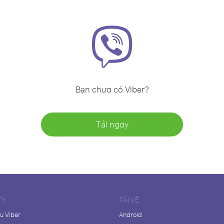
Bạn chưa có Viber?
Tải ngay
TY
TẢI VỀ
ệu Viber
Android