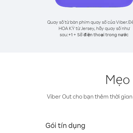
Quay số từ bàn phím quay số của Viber.
Để
HOA KỲ từ Jersey, hãy quay số như
sau:
+
+
1
Số điện thoại trong nước
Mẹo 
Viber Out cho bạn thêm thời gian 
Gói tín dụng