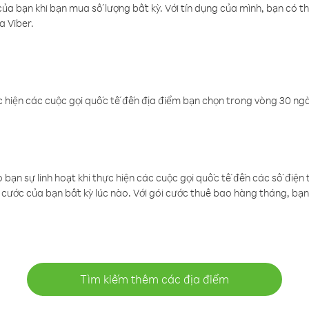
a bạn khi bạn mua số lượng bất kỳ. Với tín dụng của mình, bạn có th
a Viber.
 hiện các cuộc gọi quốc tế đến địa điểm bạn chọn trong vòng 30 ngày
ạn sự linh hoạt khi thực hiện các cuộc gọi quốc tế đến các số điện 
cước của bạn bất kỳ lúc nào. Với gói cước thuê bao hàng tháng, bạn 
Tìm kiếm thêm các địa điểm