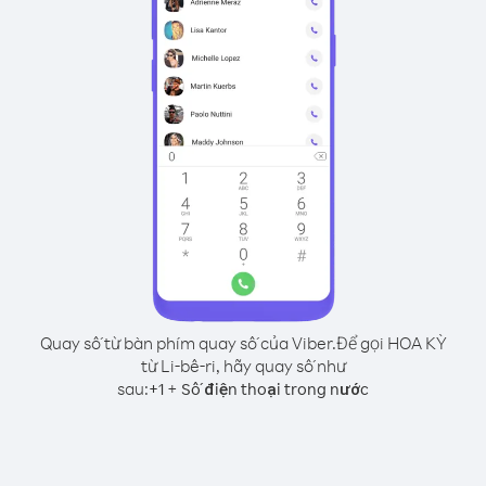
Quay số từ bàn phím quay số của Viber.
Để gọi HOA KỲ
từ Li-bê-ri, hãy quay số như
sau:
+
+
1
Số điện thoại trong nước