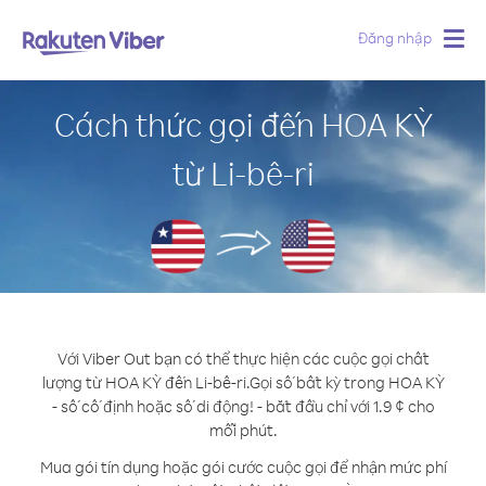
Đăng nhập
Togg
navig
Cách thức gọi đến HOA KỲ
từ Li-bê-ri
Với Viber Out bạn có thể thực hiện các cuộc gọi chất
lượng từ HOA KỲ đến Li-bê-ri.
Gọi số bất kỳ trong HOA KỲ
- số cố định hoặc số di động! - bắt đầu chỉ với 1.9 ¢ cho
mỗi phút.
Mua gói tín dụng hoặc gói cước cuộc gọi để nhận mức phí