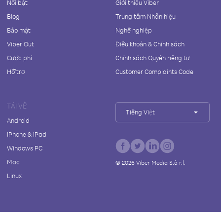
Nổi bật
Giới thiệu Viber
Blog
Trung tâm Nhãn hiệu
Bảo mật
Nghề nghiệp
Viber Out
Điều khoản & Chính sách
Cước phí
Chính sách Quyền riêng tư
Hỗ trợ
Customer Complaints Code
TẢI VỀ
Tiếng Việt
Android
iPhone & iPad
Windows PC
Mac
©
2026
Viber Media S.à r.l.
Linux