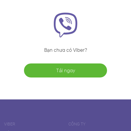
Bạn chưa có Viber?
Tải ngay
VIBER
CÔNG TY