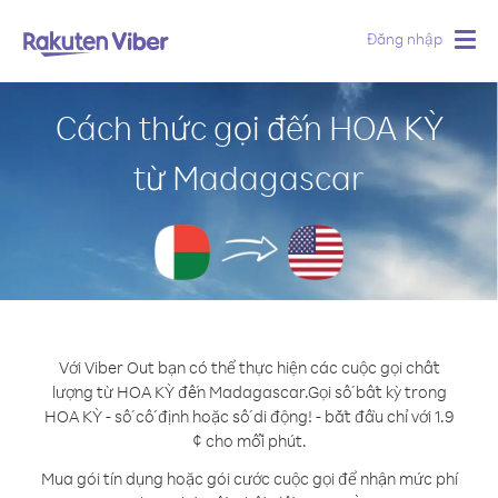
Đăng nhập
Togg
navig
Cách thức gọi đến HOA KỲ
từ Madagascar
Với Viber Out bạn có thể thực hiện các cuộc gọi chất
lượng từ HOA KỲ đến Madagascar.
Gọi số bất kỳ trong
HOA KỲ - số cố định hoặc số di động! - bắt đầu chỉ với 1.9
¢ cho mỗi phút.
Mua gói tín dụng hoặc gói cước cuộc gọi để nhận mức phí