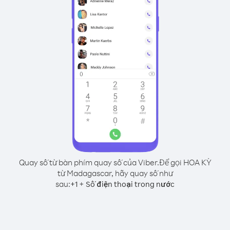
Quay số từ bàn phím quay số của Viber.
Để gọi HOA KỲ
từ Madagascar, hãy quay số như
sau:
+
+
1
Số điện thoại trong nước