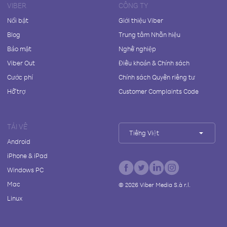
VIBER
CÔNG TY
Nổi bật
Giới thiệu Viber
Blog
Trung tâm Nhãn hiệu
Bảo mật
Nghề nghiệp
Viber Out
Điều khoản & Chính sách
Cước phí
Chính sách Quyền riêng tư
Hỗ trợ
Customer Complaints Code
TẢI VỀ
Tiếng Việt
Android
iPhone & iPad
Windows PC
Mac
©
2026
Viber Media S.à r.l.
Linux