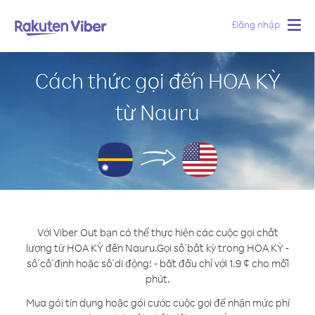
Đăng nhập
Togg
navig
Cách thức gọi đến HOA KỲ
từ Nauru
Với Viber Out bạn có thể thực hiện các cuộc gọi chất
lượng từ HOA KỲ đến Nauru.
Gọi số bất kỳ trong HOA KỲ -
số cố định hoặc số di động! - bắt đầu chỉ với 1.9 ¢ cho mỗi
phút.
Mua gói tín dụng hoặc gói cước cuộc gọi để nhận mức phí