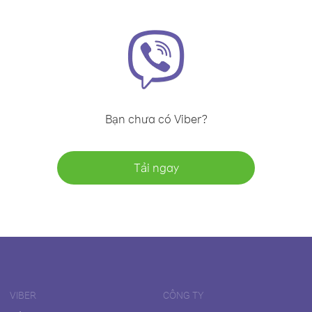
Bạn chưa có Viber?
Tải ngay
VIBER
CÔNG TY