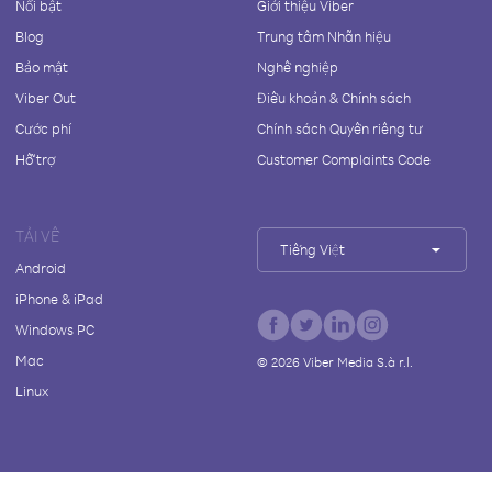
Nổi bật
Giới thiệu Viber
Blog
Trung tâm Nhãn hiệu
Bảo mật
Nghề nghiệp
Viber Out
Điều khoản & Chính sách
Cước phí
Chính sách Quyền riêng tư
Hỗ trợ
Customer Complaints Code
TẢI VỀ
Tiếng Việt
Android
iPhone & iPad
Windows PC
Mac
©
2026
Viber Media S.à r.l.
Linux