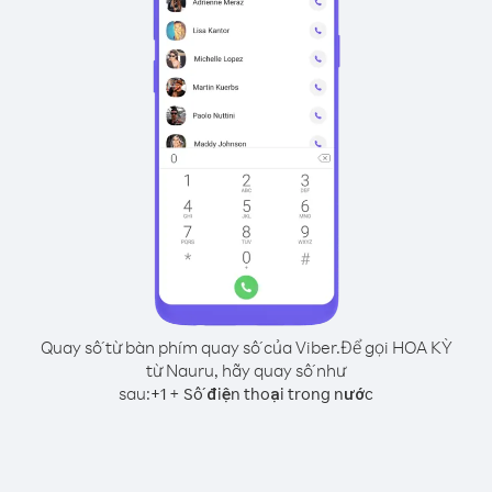
Quay số từ bàn phím quay số của Viber.
Để gọi HOA KỲ
từ Nauru, hãy quay số như
sau:
+
+
1
Số điện thoại trong nước