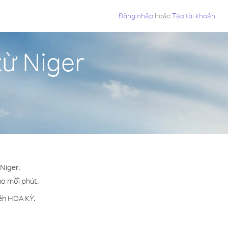
Đăng nhập
hoặc
Tạo tài khoản
từ Niger
Niger.
cho mỗi phút.
đến HOA KỲ.