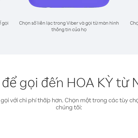
 gọi
Chọn số liên lạc trong Viber và gọi từ màn hình
Chọ
thông tin của họ
để gọi đến HOA KỲ từ 
gọi với chi phí thấp hơn. Chọn một trong các tùy chọ
chúng tôi: