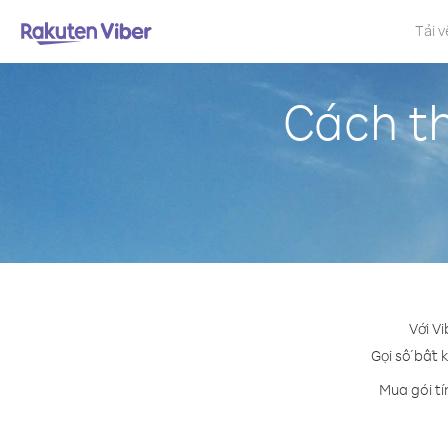
Tải v
Cách th
Với V
Gọi số bất k
Mua gói tí