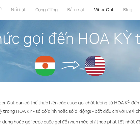
ề
Nổi bật
Cộng đồng
Bảo mật
Viber Out
Blog
ức gọi đến HOA KỲ 
iber Out bạn có thể thực hiện các cuộc gọi chất lượng từ HOA KỲ đến 
ỳ trong HOA KỲ - số cố định hoặc số di động! - bắt đầu chỉ với 1.9 ¢ 
n dụng hoặc gói cước cuộc gọi để nhận mức phí theo phút tốt nhất 