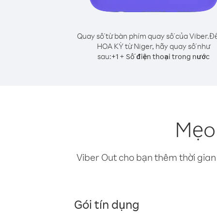
Quay số từ bàn phím quay số của Viber.
Để
HOA KỲ từ Niger, hãy quay số như
sau:
+
+
1
Số điện thoại trong nước
Mẹo 
Viber Out cho bạn thêm thời gian 
Gói tín dụng