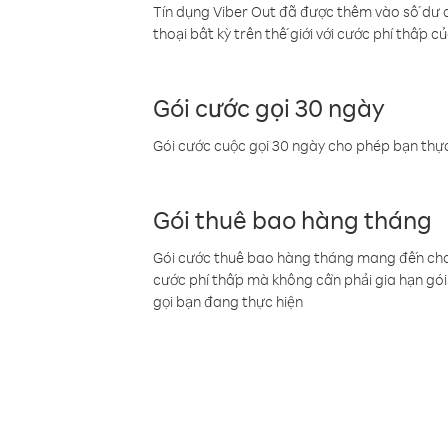
Tín dụng Viber Out đã được thêm vào số dư củ
thoại bất kỳ trên thế giới với cước phí thấp củ
Gói cước gọi 30 ngày
Gói cước cuộc gọi 30 ngày cho phép bạn thực
Gói thuê bao hàng tháng
Gói cước thuê bao hàng tháng mang đến cho b
cước phí thấp mà không cần phải gia hạn gói 
gọi bạn đang thực hiện