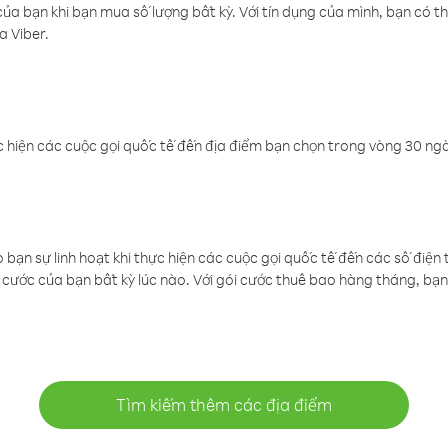
a bạn khi bạn mua số lượng bất kỳ. Với tín dụng của mình, bạn có th
a Viber.
 hiện các cuộc gọi quốc tế đến địa điểm bạn chọn trong vòng 30 ngày
ạn sự linh hoạt khi thực hiện các cuộc gọi quốc tế đến các số điện 
cước của bạn bất kỳ lúc nào. Với gói cước thuê bao hàng tháng, bạn 
Tìm kiếm thêm các địa điểm