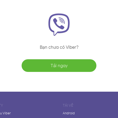
Bạn chưa có Viber?
Tải ngay
TY
TẢI VỀ
ệu Viber
Android