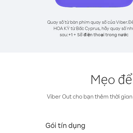
Quay số từ bàn phím quay số của Viber.
Để
HOA KỲ từ Bắc Cyprus, hãy quay số nh
sau:
+
+
1
Số điện thoại trong nước
Mẹo để
Viber Out cho bạn thêm thời gian 
Gói tín dụng