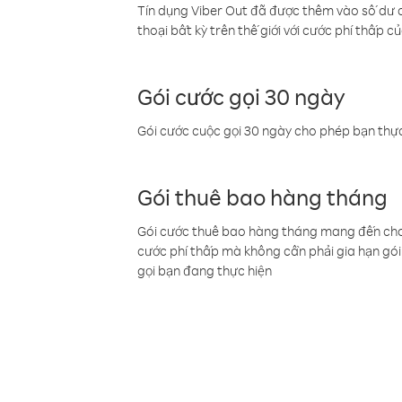
Tín dụng Viber Out đã được thêm vào số dư củ
thoại bất kỳ trên thế giới với cước phí thấp củ
Gói cước gọi 30 ngày
Gói cước cuộc gọi 30 ngày cho phép bạn thực
Gói thuê bao hàng tháng
Gói cước thuê bao hàng tháng mang đến cho b
cước phí thấp mà không cần phải gia hạn gói 
gọi bạn đang thực hiện