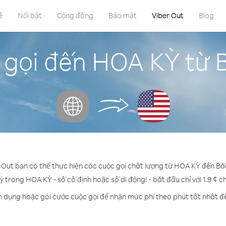
ề
Nổi bật
Cộng đồng
Bảo mật
Viber Out
Blog
 gọi đến HOA KỲ từ 
r Out bạn có thể thực hiện các cuộc gọi chất lượng từ HOA KỲ đến Bắ
ỳ trong HOA KỲ - số cố định hoặc số di động! - bắt đầu chỉ với 1.9 ¢ 
n dụng hoặc gói cước cuộc gọi để nhận mức phí theo phút tốt nhất 