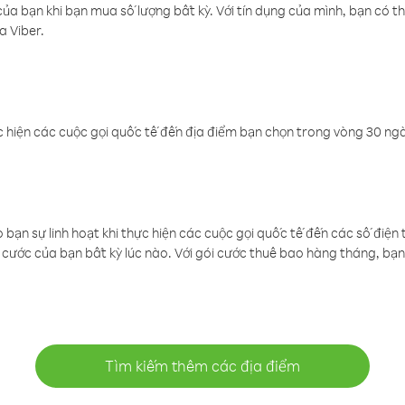
a bạn khi bạn mua số lượng bất kỳ. Với tín dụng của mình, bạn có th
a Viber.
 hiện các cuộc gọi quốc tế đến địa điểm bạn chọn trong vòng 30 ngày
ạn sự linh hoạt khi thực hiện các cuộc gọi quốc tế đến các số điện 
cước của bạn bất kỳ lúc nào. Với gói cước thuê bao hàng tháng, bạn 
Tìm kiếm thêm các địa điểm