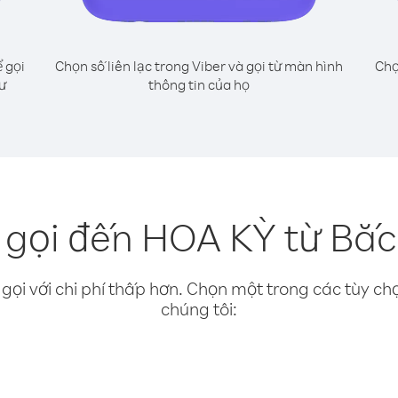
 gọi
Chọn số liên lạc trong Viber và gọi từ màn hình
Chọ
ư
thông tin của họ
 gọi đến HOA KỲ từ Bắc
gọi với chi phí thấp hơn. Chọn một trong các tùy chọ
chúng tôi: