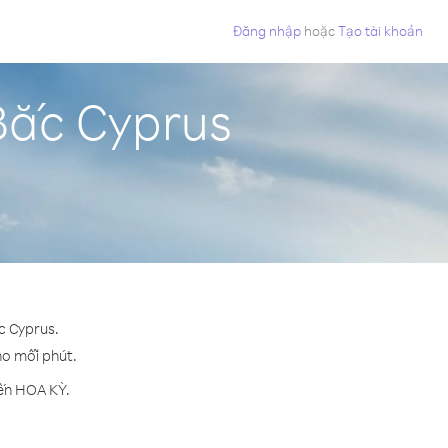
Đăng nhập
hoặc
Tạo tài khoản
Bắc Cyprus
c Cyprus.
cho mỗi phút.
đến HOA KỲ.