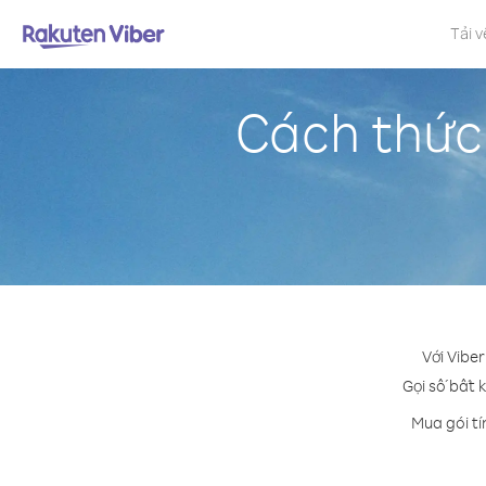
Tải v
Cách thức
Với Vibe
Gọi số bất k
Mua gói tí