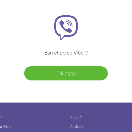
Bạn chưa có Viber?
Tải ngay
TY
TẢI VỀ
ệu Viber
Android