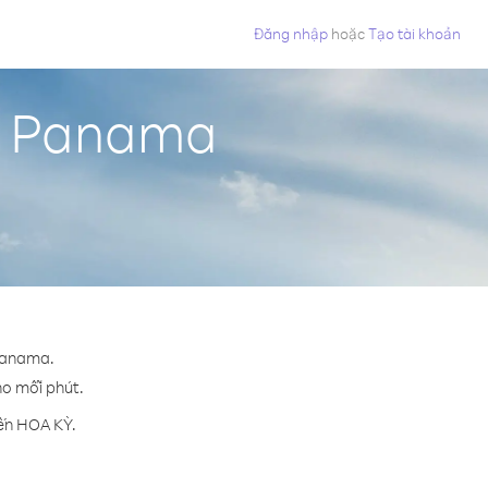
Đăng nhập
hoặc
Tạo tài khoản
từ Panama
 Panama.
cho mỗi phút.
đến HOA KỲ.