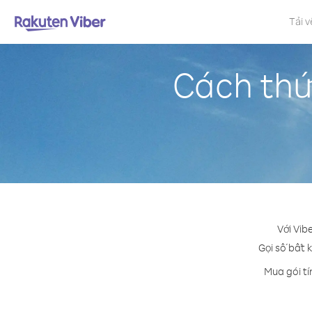
Tải v
Cách thứ
Với Vib
Gọi số bất k
Mua gói tí