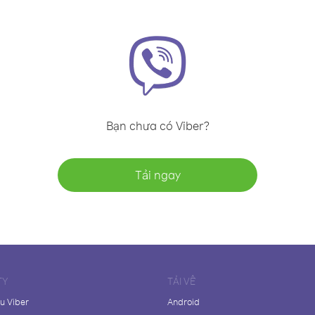
Bạn chưa có Viber?
Tải ngay
TY
TẢI VỀ
ệu Viber
Android