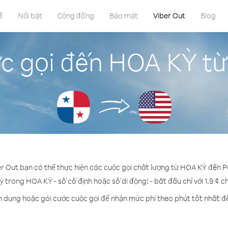
ề
Nổi bật
Cộng đồng
Bảo mật
Viber Out
Blog
c gọi đến HOA KỲ 
er Out bạn có thể thực hiện các cuộc gọi chất lượng từ HOA KỲ đến
ỳ trong HOA KỲ - số cố định hoặc số di động! - bắt đầu chỉ với 1.9 ¢ 
n dụng hoặc gói cước cuộc gọi để nhận mức phí theo phút tốt nhất 