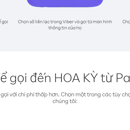
 gọi
Chọn số liên lạc trong Viber và gọi từ màn hình
Chọ
thông tin của họ
ể gọi đến HOA KỲ từ 
gọi với chi phí thấp hơn. Chọn một trong các tùy chọ
chúng tôi: