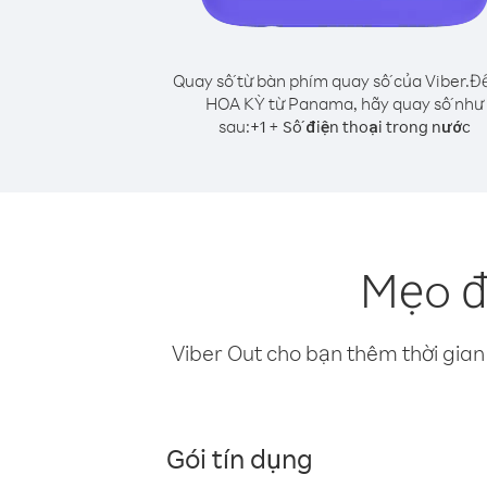
Quay số từ bàn phím quay số của Viber.
Để
HOA KỲ từ Panama, hãy quay số như
sau:
+
+
1
Số điện thoại trong nước
Mẹo đ
Viber Out cho bạn thêm thời gian 
Gói tín dụng