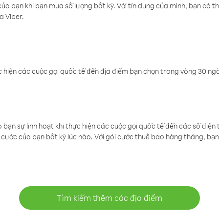
a bạn khi bạn mua số lượng bất kỳ. Với tín dụng của mình, bạn có th
a Viber.
 hiện các cuộc gọi quốc tế đến địa điểm bạn chọn trong vòng 30 ngày
ạn sự linh hoạt khi thực hiện các cuộc gọi quốc tế đến các số điện 
cước của bạn bất kỳ lúc nào. Với gói cước thuê bao hàng tháng, bạn 
Tìm kiếm thêm các địa điểm