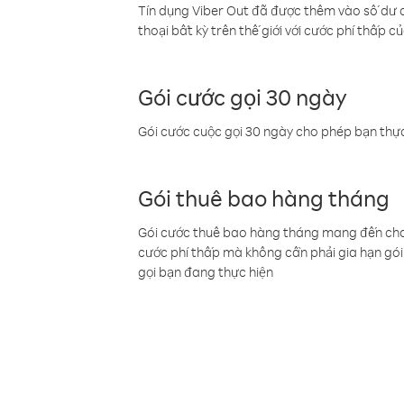
Tín dụng Viber Out đã được thêm vào số dư củ
thoại bất kỳ trên thế giới với cước phí thấp củ
Gói cước gọi 30 ngày
Gói cước cuộc gọi 30 ngày cho phép bạn thực
Gói thuê bao hàng tháng
Gói cước thuê bao hàng tháng mang đến cho b
cước phí thấp mà không cần phải gia hạn gói 
gọi bạn đang thực hiện