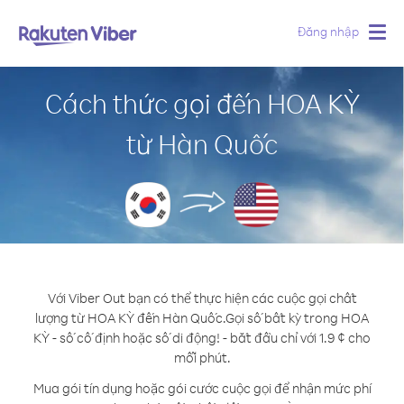
Đăng nhập
Togg
navig
Cách thức gọi đến HOA KỲ
từ Hàn Quốc
Với Viber Out bạn có thể thực hiện các cuộc gọi chất
lượng từ HOA KỲ đến Hàn Quốc.
Gọi số bất kỳ trong HOA
KỲ - số cố định hoặc số di động! - bắt đầu chỉ với 1.9 ¢ cho
mỗi phút.
Mua gói tín dụng hoặc gói cước cuộc gọi để nhận mức phí