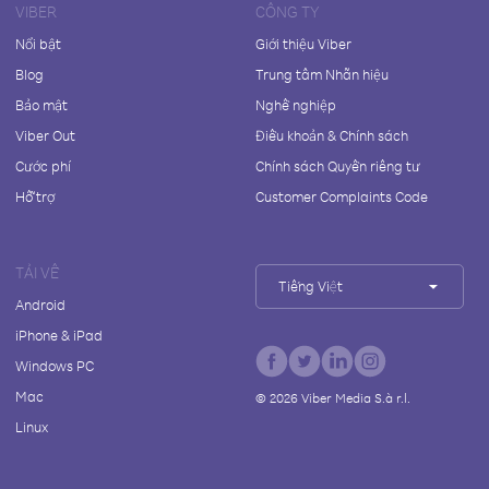
VIBER
CÔNG TY
Nổi bật
Giới thiệu Viber
Blog
Trung tâm Nhãn hiệu
Bảo mật
Nghề nghiệp
Viber Out
Điều khoản & Chính sách
Cước phí
Chính sách Quyền riêng tư
Hỗ trợ
Customer Complaints Code
TẢI VỀ
Tiếng Việt
Android
iPhone & iPad
Windows PC
Mac
©
2026
Viber Media S.à r.l.
Linux