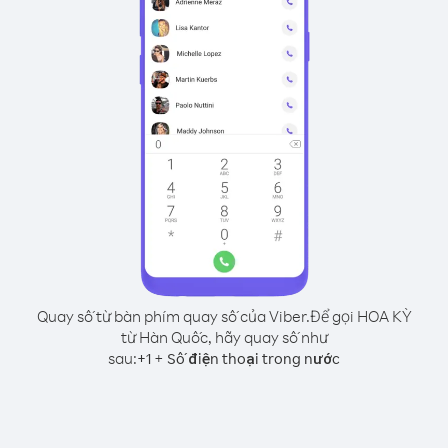
Quay số từ bàn phím quay số của Viber.
Để gọi HOA KỲ
từ Hàn Quốc, hãy quay số như
sau:
+
+
1
Số điện thoại trong nước