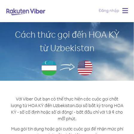
Đăng nhập
Togg
navig
Cách thức gọi đến HOA KỲ
từ Uzbekistan
Với Viber Out bạn có thể thực hiện các cuộc gọi chất
lượng từ HOA KỲ đến Uzbekistan.
Gọi số bất kỳ trong HOA
KỲ - số cố định hoặc số di động! - bắt đầu chỉ với 1.9 ¢ cho
mỗi phút.
Mua gói tín dụng hoặc gói cước cuộc gọi để nhận mức phí