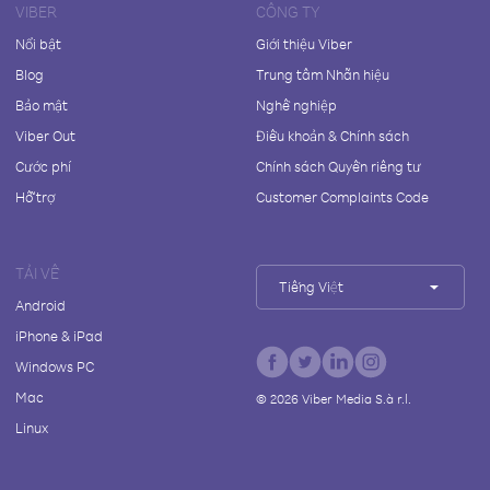
VIBER
CÔNG TY
Nổi bật
Giới thiệu Viber
Blog
Trung tâm Nhãn hiệu
Bảo mật
Nghề nghiệp
Viber Out
Điều khoản & Chính sách
Cước phí
Chính sách Quyền riêng tư
Hỗ trợ
Customer Complaints Code
TẢI VỀ
Tiếng Việt
Android
iPhone & iPad
Windows PC
Mac
©
2026
Viber Media S.à r.l.
Linux