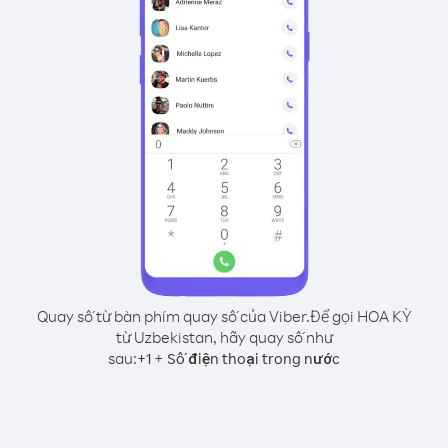
Quay số từ bàn phím quay số của Viber.
Để gọi HOA KỲ
từ Uzbekistan, hãy quay số như
sau:
+
+
1
Số điện thoại trong nước