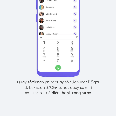
Quay số từ bàn phím quay số của Viber.
Để gọi
Uzbekistan từ Chi-lê, hãy quay số như
sau:
+
+
998
Số điện thoại trong nước