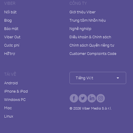
VIBER
CÔNG TY
Nổi bật
Giới thiệu Viber
Blog
Trung tâm Nhãn hiệu
Bảo mật
Nghề nghiệp
Viber Out
Điều khoản & Chính sách
Cước phí
Chính sách Quyền riêng tư
Hỗ trợ
Customer Complaints Code
TẢI VỀ
Tiếng Việt
Android
iPhone & iPad
Windows PC
Mac
©
2026
Viber Media S.à r.l.
Linux