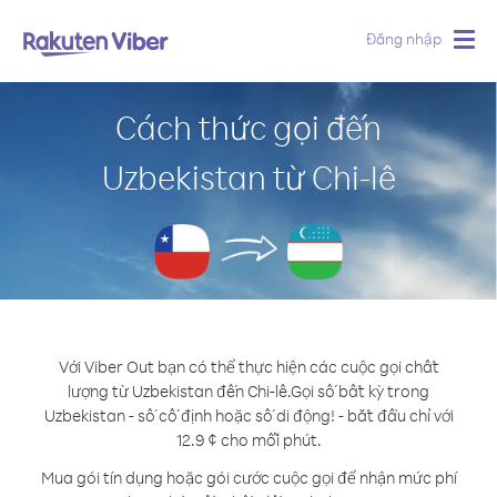
Đăng nhập
Togg
navig
Cách thức gọi đến
Uzbekistan từ Chi-lê
Với Viber Out bạn có thể thực hiện các cuộc gọi chất
lượng từ Uzbekistan đến Chi-lê.
Gọi số bất kỳ trong
Uzbekistan - số cố định hoặc số di động! - bắt đầu chỉ với
12.9 ¢ cho mỗi phút.
Mua gói tín dụng hoặc gói cước cuộc gọi để nhận mức phí