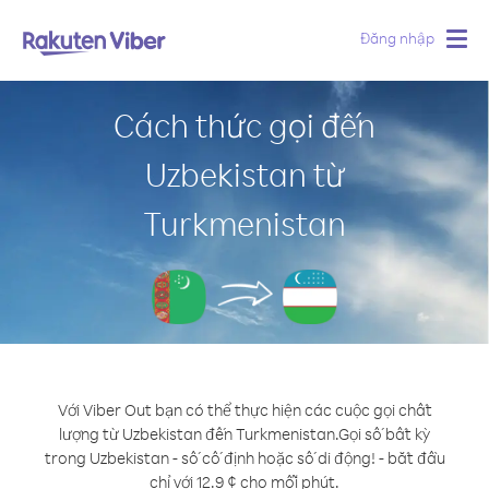
Đăng nhập
Togg
navig
Cách thức gọi đến
Uzbekistan từ
Turkmenistan
Với Viber Out bạn có thể thực hiện các cuộc gọi chất
lượng từ Uzbekistan đến Turkmenistan.
Gọi số bất kỳ
trong Uzbekistan - số cố định hoặc số di động! - bắt đầu
chỉ với 12.9 ¢ cho mỗi phút.