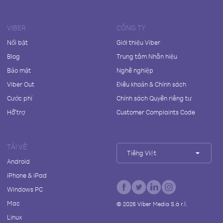
VIBER
CÔNG TY
Nổi bật
Giới thiệu Viber
Blog
Trung tâm Nhãn hiệu
Bảo mật
Nghề nghiệp
Viber Out
Điều khoản & Chính sách
Cước phí
Chính sách Quyền riêng tư
Hỗ trợ
Customer Complaints Code
TẢI VỀ
Tiếng Việt
Android
iPhone & iPad
Windows PC
Mac
©
2026
Viber Media S.à r.l.
Linux