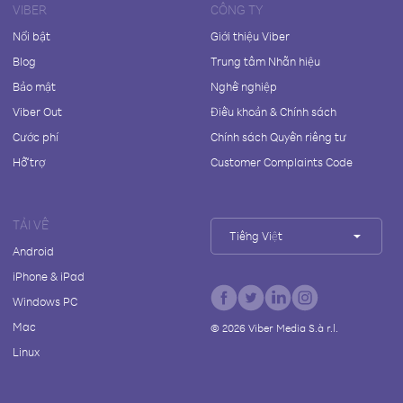
VIBER
CÔNG TY
Nổi bật
Giới thiệu Viber
Blog
Trung tâm Nhãn hiệu
Bảo mật
Nghề nghiệp
Viber Out
Điều khoản & Chính sách
Cước phí
Chính sách Quyền riêng tư
Hỗ trợ
Customer Complaints Code
TẢI VỀ
Tiếng Việt
Android
iPhone & iPad
Windows PC
Mac
©
2026
Viber Media S.à r.l.
Linux