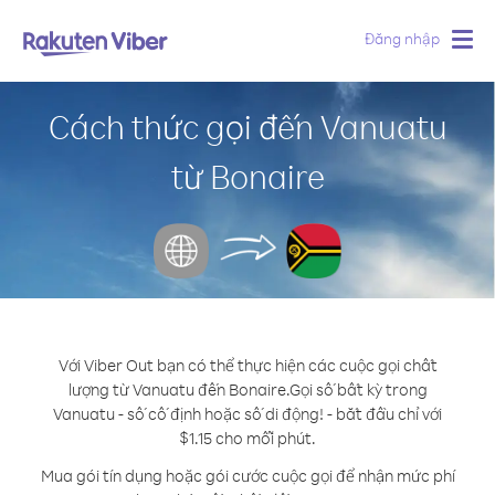
Đăng nhập
Togg
navig
Cách thức gọi đến Vanuatu
từ Bonaire
Với Viber Out bạn có thể thực hiện các cuộc gọi chất
lượng từ Vanuatu đến Bonaire.
Gọi số bất kỳ trong
Vanuatu - số cố định hoặc số di động! - bắt đầu chỉ với
$1.15 cho mỗi phút.
Mua gói tín dụng hoặc gói cước cuộc gọi để nhận mức phí