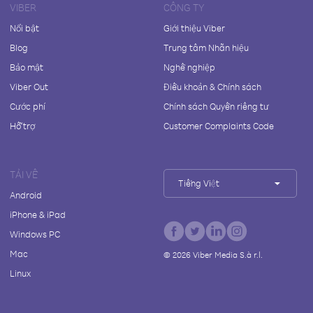
VIBER
CÔNG TY
Nổi bật
Giới thiệu Viber
Blog
Trung tâm Nhãn hiệu
Bảo mật
Nghề nghiệp
Viber Out
Điều khoản & Chính sách
Cước phí
Chính sách Quyền riêng tư
Hỗ trợ
Customer Complaints Code
TẢI VỀ
Tiếng Việt
Android
iPhone & iPad
Windows PC
Mac
©
2026
Viber Media S.à r.l.
Linux