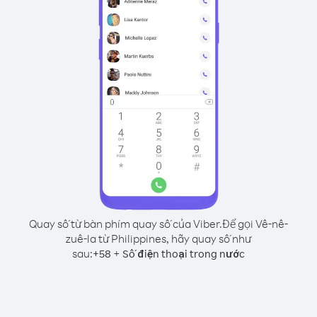
Quay số từ bàn phím quay số của Viber.
Để gọi Vê-nê-
zuê-la từ Philippines, hãy quay số như
sau:
+
+
58
Số điện thoại trong nước