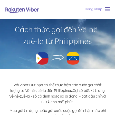
Đăng nhập
Togg
navig
Cách thức gọi đến Vê-nê-
zuê-la từ Philippines
Với Viber Out bạn có thể thực hiện các cuộc gọi chất
lượng từ Vê-nê-zuê-la đến Philippines.
Gọi số bất kỳ trong
Vê-nê-zuê-la - số cố định hoặc số di động! - bắt đầu chỉ với
6.9 ¢ cho mỗi phút.
Mua gói tín dụng hoặc gói cước cuộc gọi để nhận mức phí