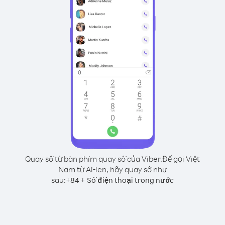
Quay số từ bàn phím quay số của Viber.
Để gọi Việt
Nam từ Ai-len, hãy quay số như
sau:
+
+
84
Số điện thoại trong nước