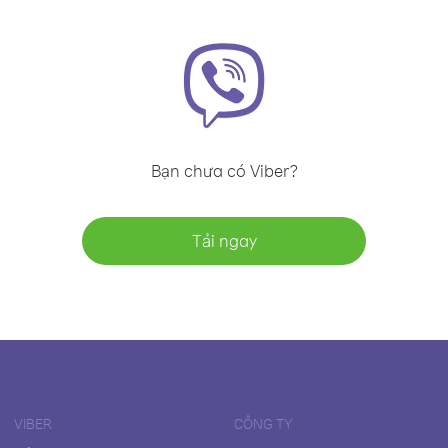
Bạn chưa có Viber?
Tải ngay
VIBER
CÔNG TY