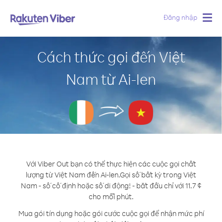
Đăng nhập
Togg
navig
Cách thức gọi đến Việt
Nam từ Ai-len
Với Viber Out bạn có thể thực hiện các cuộc gọi chất
lượng từ Việt Nam đến Ai-len.
Gọi số bất kỳ trong Việt
Nam - số cố định hoặc số di động! - bắt đầu chỉ với 11.7 ¢
cho mỗi phút.
Mua gói tín dụng hoặc gói cước cuộc gọi để nhận mức phí