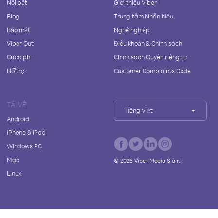
Nổi bật
Giới thiệu Viber
Blog
Trung tâm Nhãn hiệu
Bảo mật
Nghề nghiệp
Viber Out
Điều khoản & Chính sách
Cước phí
Chính sách Quyền riêng tư
Hỗ trợ
Customer Complaints Code
TẢI VỀ
Tiếng Việt
Android
iPhone & iPad
Windows PC
Mac
©
2026
Viber Media S.à r.l.
Linux