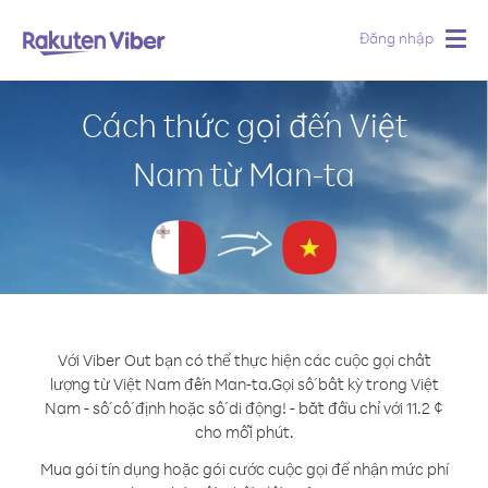
Đăng nhập
Togg
navig
Cách thức gọi đến Việt
Nam từ Man-ta
Với Viber Out bạn có thể thực hiện các cuộc gọi chất
lượng từ Việt Nam đến Man-ta.
Gọi số bất kỳ trong Việt
Nam - số cố định hoặc số di động! - bắt đầu chỉ với 11.2 ¢
cho mỗi phút.
Mua gói tín dụng hoặc gói cước cuộc gọi để nhận mức phí