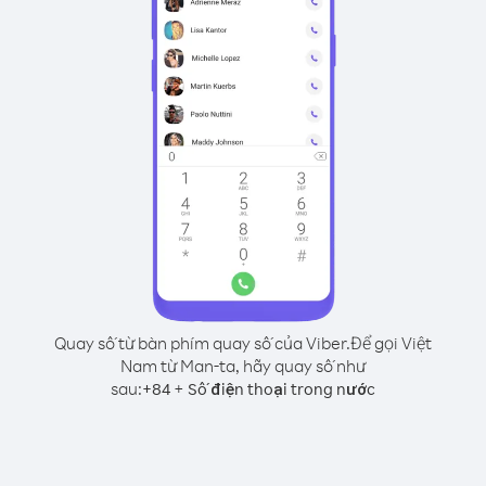
Quay số từ bàn phím quay số của Viber.
Để gọi Việt
Nam từ Man-ta, hãy quay số như
sau:
+
+
84
Số điện thoại trong nước