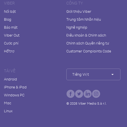
VIBER
CÔNG TY
Nổi bật
Giới thiệu Viber
Blog
Trung tâm Nhãn hiệu
Bảo mật
Nghề nghiệp
Viber Out
Điều khoản & Chính sách
Cước phí
Chính sách Quyền riêng tư
Hỗ trợ
Customer Complaints Code
TẢI VỀ
Tiếng Việt
Android
iPhone & iPad
Windows PC
Mac
©
2026
Viber Media S.à r.l.
Linux