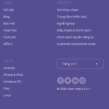
VIBER
CÔNG TY
Nổi bật
Giới thiệu Viber
Blog
Trung tâm Nhãn hiệu
Bảo mật
Nghề nghiệp
Viber Out
Điều khoản & Chính sách
Cước phí
Chính sách Quyền riêng tư
Hỗ trợ
Customer Complaints Code
TẢI VỀ
Tiếng Việt
Android
iPhone & iPad
Windows PC
Mac
©
2026
Viber Media S.à r.l.
Linux