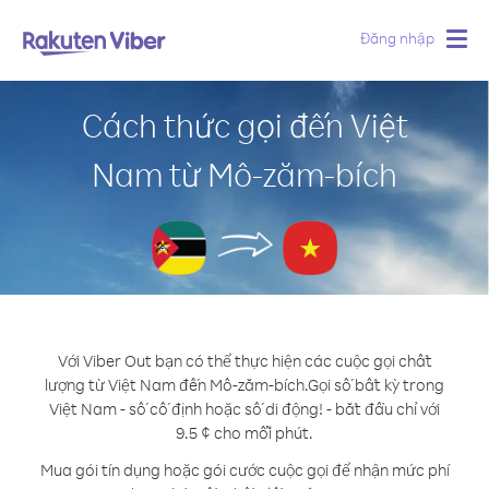
Đăng nhập
Togg
navig
Cách thức gọi đến Việt
Nam từ Mô-zăm-bích
Với Viber Out bạn có thể thực hiện các cuộc gọi chất
lượng từ Việt Nam đến Mô-zăm-bích.
Gọi số bất kỳ trong
Việt Nam - số cố định hoặc số di động! - bắt đầu chỉ với
9.5 ¢ cho mỗi phút.
Mua gói tín dụng hoặc gói cước cuộc gọi để nhận mức phí