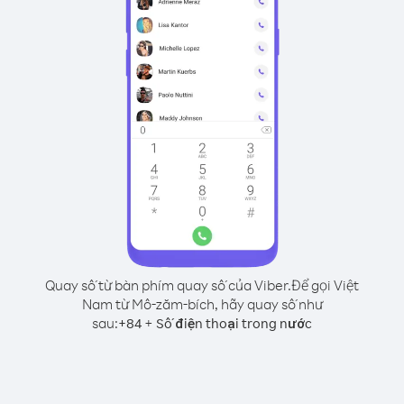
Quay số từ bàn phím quay số của Viber.
Để gọi Việt
Nam từ Mô-zăm-bích, hãy quay số như
sau:
+
+
84
Số điện thoại trong nước