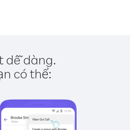
t dễ dàng.
ạn có thể: