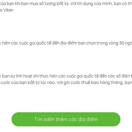
a bạn khi bạn mua số lượng bất kỳ. Với tín dụng của mình, bạn có th
a Viber.
 hiện các cuộc gọi quốc tế đến địa điểm bạn chọn trong vòng 30 ngày
ạn sự linh hoạt khi thực hiện các cuộc gọi quốc tế đến các số điện 
cước của bạn bất kỳ lúc nào. Với gói cước thuê bao hàng tháng, bạn 
Tìm kiếm thêm các địa điểm