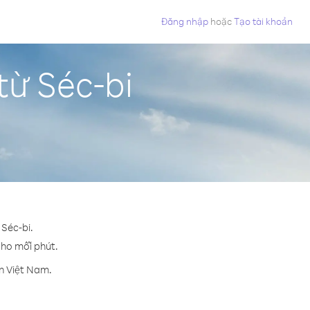
Đăng nhập
hoặc
Tạo tài khoản
từ Séc-bi
 Séc-bi.
 cho mỗi phút.
ến Việt Nam.