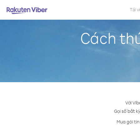
Tải v
Cách thứ
Với Vib
Gọi số bất kỳ
Mua gói tín