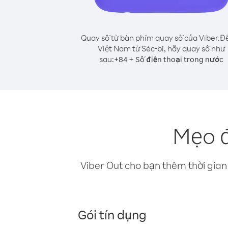
Quay số từ bàn phím quay số của Viber.
Để
Việt Nam từ Séc-bi, hãy quay số như
sau:
+
+
84
Số điện thoại trong nước
Mẹo đ
Viber Out cho bạn thêm thời gian 
Gói tín dụng