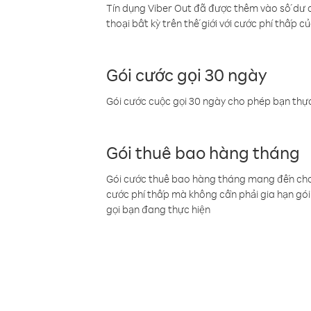
Tín dụng Viber Out đã được thêm vào số dư củ
thoại bất kỳ trên thế giới với cước phí thấp củ
Gói cước gọi 30 ngày
Gói cước cuộc gọi 30 ngày cho phép bạn thực
Gói thuê bao hàng tháng
Gói cước thuê bao hàng tháng mang đến cho b
cước phí thấp mà không cần phải gia hạn gói 
gọi bạn đang thực hiện