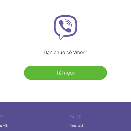
Bạn chưa có Viber?
Tải ngay
TY
TẢI VỀ
ệu Viber
Android