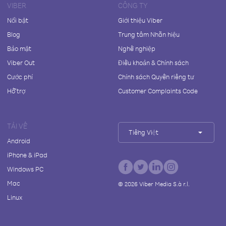
VIBER
CÔNG TY
Nổi bật
Giới thiệu Viber
Blog
Trung tâm Nhãn hiệu
Bảo mật
Nghề nghiệp
Viber Out
Điều khoản & Chính sách
Cước phí
Chính sách Quyền riêng tư
Hỗ trợ
Customer Complaints Code
TẢI VỀ
Tiếng Việt
Android
iPhone & iPad
Windows PC
Mac
©
2026
Viber Media S.à r.l.
Linux