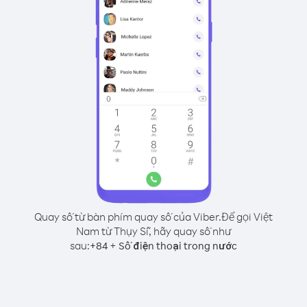
Quay số từ bàn phím quay số của Viber.
Để gọi Việt
Nam từ Thụy Sĩ, hãy quay số như
sau:
+
+
84
Số điện thoại trong nước