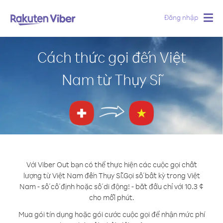
Đăng nhập
Togg
navig
Cách thức gọi đến Việt
Nam từ Thụy Sĩ
Với Viber Out bạn có thể thực hiện các cuộc gọi chất
lượng từ Việt Nam đến Thụy Sĩ.
Gọi số bất kỳ trong Việt
Nam - số cố định hoặc số di động! - bắt đầu chỉ với 10.3 ¢
cho mỗi phút.
Mua gói tín dụng hoặc gói cước cuộc gọi để nhận mức phí