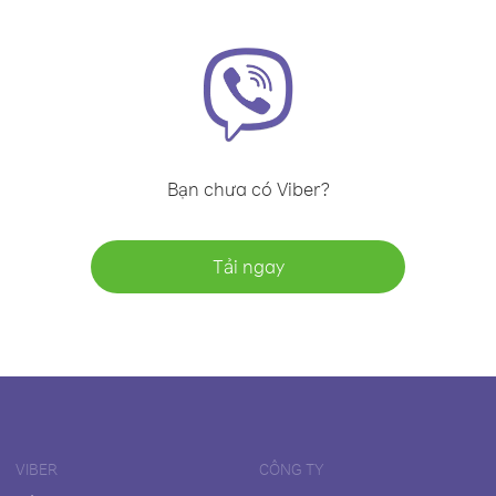
Bạn chưa có Viber?
Tải ngay
VIBER
CÔNG TY