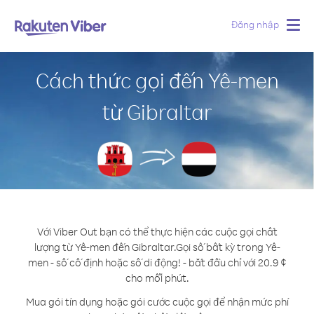
Đăng nhập
Togg
navig
Cách thức gọi đến Yê-men
từ Gibraltar
Với Viber Out bạn có thể thực hiện các cuộc gọi chất
lượng từ Yê-men đến Gibraltar.
Gọi số bất kỳ trong Yê-
men - số cố định hoặc số di động! - bắt đầu chỉ với 20.9 ¢
cho mỗi phút.
Mua gói tín dụng hoặc gói cước cuộc gọi để nhận mức phí