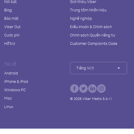
Nổi bật
Giới thiệu Viber
Blog
Trung tâm Nhãn hiệu
Bảo mật
Nghề nghiệp
Viber Out
Điều khoản & Chính sách
Cước phí
Chính sách Quyền riêng tư
Hỗ trợ
Customer Complaints Code
TẢI VỀ
Tiếng Việt
Android
iPhone & iPad
Windows PC
Mac
©
2026
Viber Media S.à r.l.
Linux