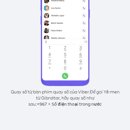
Quay số từ bàn phím quay số của Viber.
Để gọi Yê-men
từ Gibraltar, hãy quay số như
sau:
+
+
967
Số điện thoại trong nước