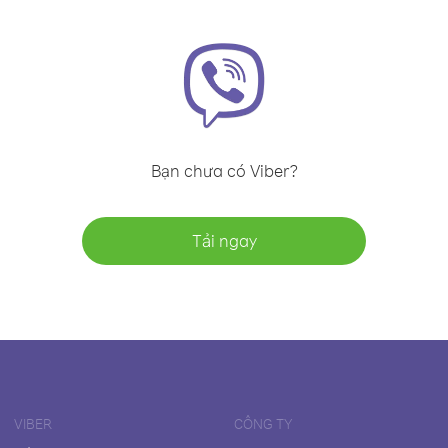
Bạn chưa có Viber?
Tải ngay
VIBER
CÔNG TY