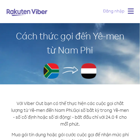
Đăng nhập
Togg
navig
Cách thức gọi đến Yê-men
từ Nam Phi
Với Viber Out bạn có thể thực hiện các cuộc gọi chất
lượng từ Yê-men đến Nam Phi.
Gọi số bất kỳ trong Yê-men
- số cố định hoặc số di động! - bắt đầu chỉ với 24.0 ¢ cho
mỗi phút.
Mua gói tín dụng hoặc gói cước cuộc gọi để nhận mức phí