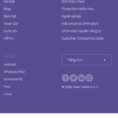
Nổi bật
Giới thiệu Viber
Blog
Trung tâm Nhãn hiệu
Bảo mật
Nghề nghiệp
Viber Out
Điều khoản & Chính sách
Cước phí
Chính sách Quyền riêng tư
Hỗ trợ
Customer Complaints Code
TẢI VỀ
Tiếng Việt
Android
iPhone & iPad
Windows PC
Mac
©
2026
Viber Media S.à r.l.
Linux