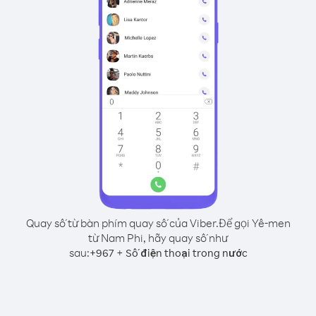
Quay số từ bàn phím quay số của Viber.
Để gọi Yê-men
từ Nam Phi, hãy quay số như
sau:
+
+
967
Số điện thoại trong nước