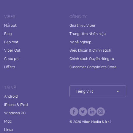
VIBER
CÔNG TY
Nổi bật
Giới thiệu Viber
Blog
Trung tâm Nhãn hiệu
Bảo mật
Nghề nghiệp
Viber Out
Điều khoản & Chính sách
Cước phí
Chính sách Quyền riêng tư
Hỗ trợ
Customer Complaints Code
TẢI VỀ
Tiếng Việt
Android
iPhone & iPad
Windows PC
Mac
©
2026
Viber Media S.à r.l.
Linux