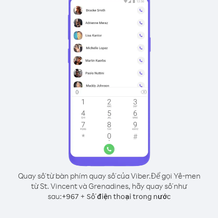
Quay số từ bàn phím quay số của Viber.
Để gọi Yê-men
từ St. Vincent và Grenadines, hãy quay số như
sau:
+
+
967
Số điện thoại trong nước