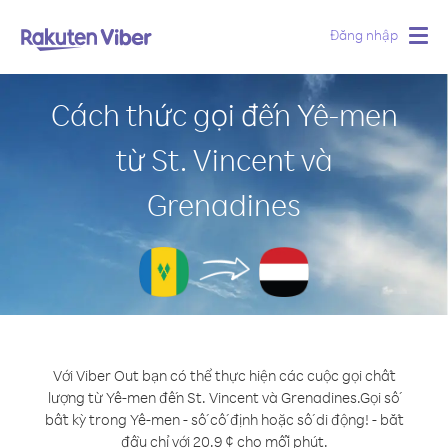
Đăng nhập
Togg
navig
Cách thức gọi đến Yê-men
từ St. Vincent và
Grenadines
Với Viber Out bạn có thể thực hiện các cuộc gọi chất
lượng từ Yê-men đến St. Vincent và Grenadines.
Gọi số
bất kỳ trong Yê-men - số cố định hoặc số di động! - bắt
đầu chỉ với 20.9 ¢ cho mỗi phút.