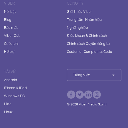
VIBER
CÔNG TY
Nổi bật
Giới thiệu Viber
Blog
Trung tâm Nhãn hiệu
Bảo mật
Nghề nghiệp
Viber Out
Điều khoản & Chính sách
Cước phí
Chính sách Quyền riêng tư
Hỗ trợ
Customer Complaints Code
TẢI VỀ
Tiếng Việt
Android
iPhone & iPad
Windows PC
Mac
©
2026
Viber Media S.à r.l.
Linux