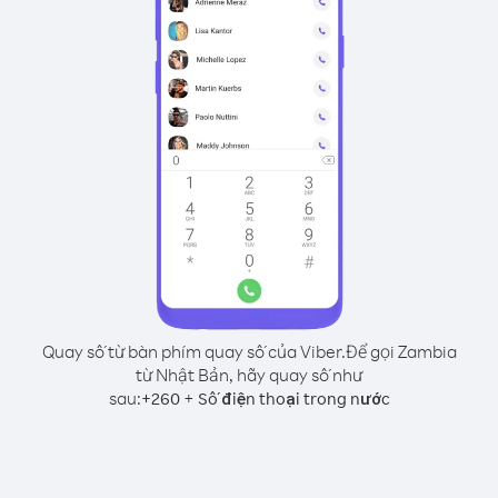
Quay số từ bàn phím quay số của Viber.
Để gọi Zambia
từ Nhật Bản, hãy quay số như
sau:
+
+
260
Số điện thoại trong nước