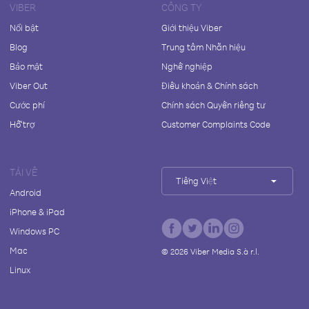
VIBER
CÔNG TY
Nổi bật
Giới thiệu Viber
Blog
Trung tâm Nhãn hiệu
Bảo mật
Nghề nghiệp
Viber Out
Điều khoản & Chính sách
Cước phí
Chính sách Quyền riêng tư
Hỗ trợ
Customer Complaints Code
TẢI VỀ
Tiếng Việt
Android
iPhone & iPad
Windows PC
Mac
©
2026
Viber Media S.à r.l.
Linux