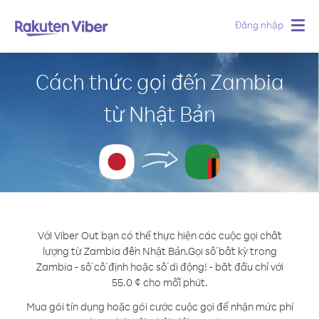
Đăng nhập
Togg
navig
Cách thức gọi đến Zambia
từ Nhật Bản
Với Viber Out bạn có thể thực hiện các cuộc gọi chất
lượng từ Zambia đến Nhật Bản.
Gọi số bất kỳ trong
Zambia - số cố định hoặc số di động! - bắt đầu chỉ với
55.0 ¢ cho mỗi phút.
Mua gói tín dụng hoặc gói cước cuộc gọi để nhận mức phí