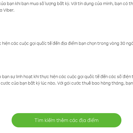
a bạn khi bạn mua số lượng bất kỳ. Với tín dụng của mình, bạn có th
a Viber.
 hiện các cuộc gọi quốc tế đến địa điểm bạn chọn trong vòng 30 ngày
ạn sự linh hoạt khi thực hiện các cuộc gọi quốc tế đến các số điện 
cước của bạn bất kỳ lúc nào. Với gói cước thuê bao hàng tháng, bạn 
Tìm kiếm thêm các địa điểm