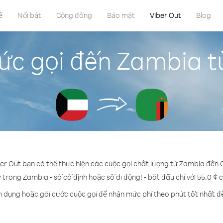
ề
Nổi bật
Cộng đồng
Bảo mật
Viber Out
Blog
ức gọi đến Zambia t
ber Out bạn có thể thực hiện các cuộc gọi chất lượng từ Zambia đến 
ỳ trong Zambia - số cố định hoặc số di động! - bắt đầu chỉ với 55.0 ¢ 
n dụng hoặc gói cước cuộc gọi để nhận mức phí theo phút tốt nhất 