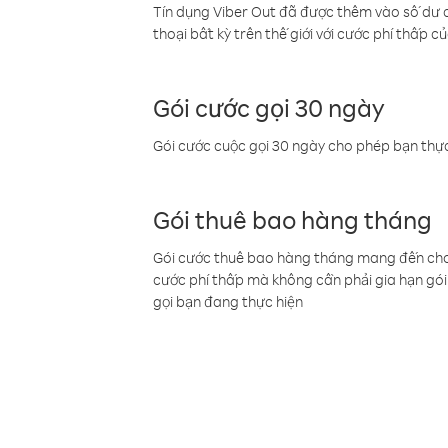
Tín dụng Viber Out đã được thêm vào số dư củ
thoại bất kỳ trên thế giới với cước phí thấp củ
Gói cước gọi 30 ngày
Gói cước cuộc gọi 30 ngày cho phép bạn thực
Gói thuê bao hàng tháng
Gói cước thuê bao hàng tháng mang đến cho b
cước phí thấp mà không cần phải gia hạn gói 
gọi bạn đang thực hiện