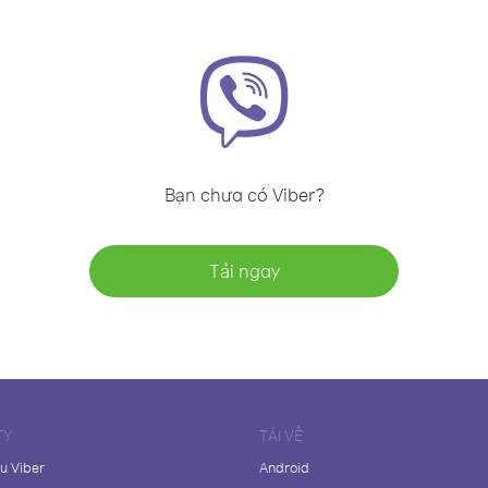
Bạn chưa có Viber?
Tải ngay
TY
TẢI VỀ
ệu Viber
Android