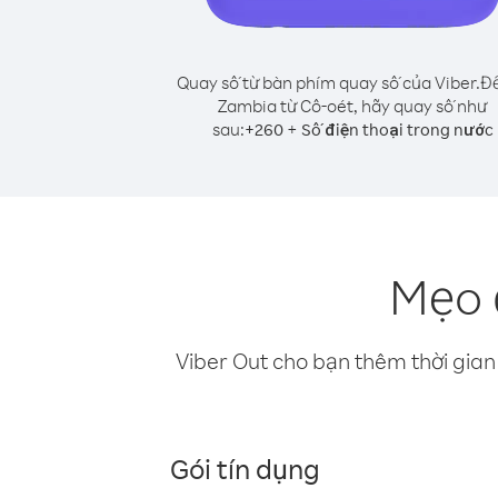
Quay số từ bàn phím quay số của Viber.
Để
Zambia từ Cô-oét, hãy quay số như
sau:
+
+
260
Số điện thoại trong nước
Mẹo 
Viber Out cho bạn thêm thời gian 
Gói tín dụng