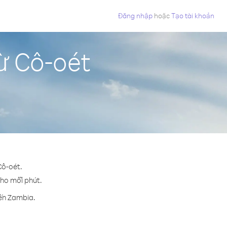
Đăng nhập
hoặc
Tạo tài khoản
ừ Cô-oét
Cô-oét.
cho mỗi phút.
đến Zambia.