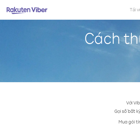
Tải v
Cách th
Với Vi
Gọi số bất k
Mua gói tí