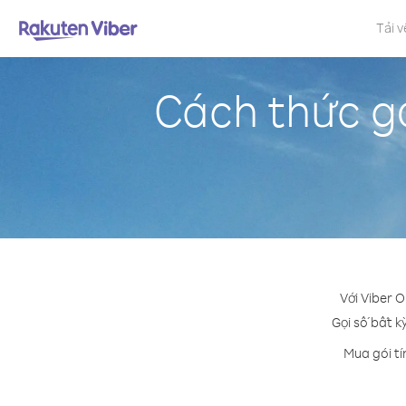
Tải v
Cách thức g
Với Viber 
Gọi số bất k
Mua gói tí