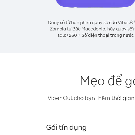
Quay số từ bàn phím quay số của Viber.
Để
Zambia từ Bắc Macedonia, hãy quay số 
sau:
+
+
260
Số điện thoại trong nước
Mẹo để g
Viber Out cho bạn thêm thời gian 
Gói tín dụng