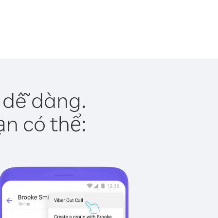
 dễ dàng.
ạn có thể: