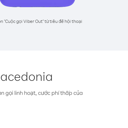
n "Cuộc gọi Viber Out" từ tiêu đề hội thoại
Macedonia
n gọi linh hoạt, cước phí thấp của