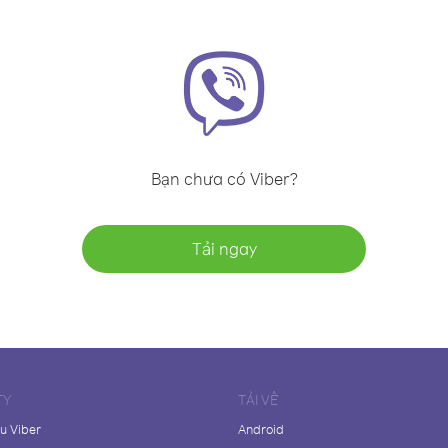
Bạn chưa có Viber?
Tải ngay
TY
TẢI VỀ
ệu Viber
Android