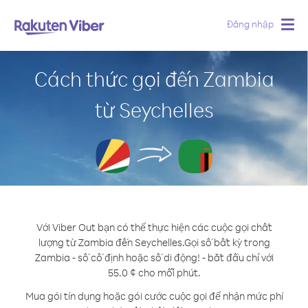
Đăng nhập
Togg
navig
Cách thức gọi đến Zambia
từ Seychelles
Với Viber Out bạn có thể thực hiện các cuộc gọi chất
lượng từ Zambia đến Seychelles.
Gọi số bất kỳ trong
Zambia - số cố định hoặc số di động! - bắt đầu chỉ với
55.0 ¢ cho mỗi phút.
Mua gói tín dụng hoặc gói cước cuộc gọi để nhận mức phí