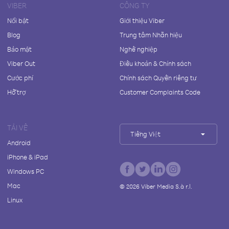
VIBER
CÔNG TY
Nổi bật
Giới thiệu Viber
Blog
Trung tâm Nhãn hiệu
Bảo mật
Nghề nghiệp
Viber Out
Điều khoản & Chính sách
Cước phí
Chính sách Quyền riêng tư
Hỗ trợ
Customer Complaints Code
TẢI VỀ
Tiếng Việt
Android
iPhone & iPad
Windows PC
Mac
©
2026
Viber Media S.à r.l.
Linux