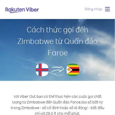
Đăng nhập
Togg
navig
Cách thức gọi đến
Zimbabwe từ Quần đảo
Faroe
Với Viber Out bạn có thể thực hiện các cuộc gọi chất
lượng từ Zimbabwe đến Quần đảo Faroe.
Gọi số bất kỳ
trong Zimbabwe - số cố định hoặc số di động! - bắt đầu
chỉ với 29.0 ¢ cho mỗi phút.