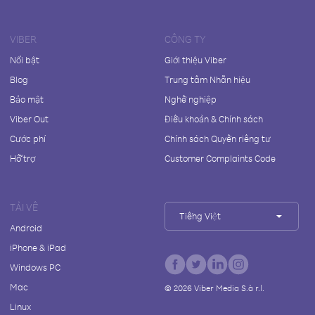
VIBER
CÔNG TY
Nổi bật
Giới thiệu Viber
Blog
Trung tâm Nhãn hiệu
Bảo mật
Nghề nghiệp
Viber Out
Điều khoản & Chính sách
Cước phí
Chính sách Quyền riêng tư
Hỗ trợ
Customer Complaints Code
TẢI VỀ
Tiếng Việt
Android
iPhone & iPad
Windows PC
Mac
©
2026
Viber Media S.à r.l.
Linux