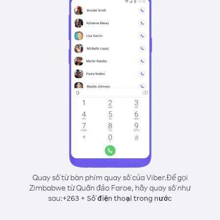
Quay số từ bàn phím quay số của Viber.
Để gọi
Zimbabwe từ Quần đảo Faroe, hãy quay số như
sau:
+
+
263
Số điện thoại trong nước