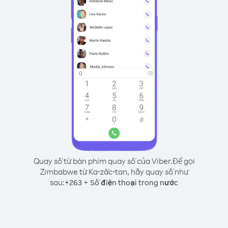
Quay số từ bàn phím quay số của Viber.
Để gọi
Zimbabwe từ Ka-zắc-tan, hãy quay số như
sau:
+
+
263
Số điện thoại trong nước