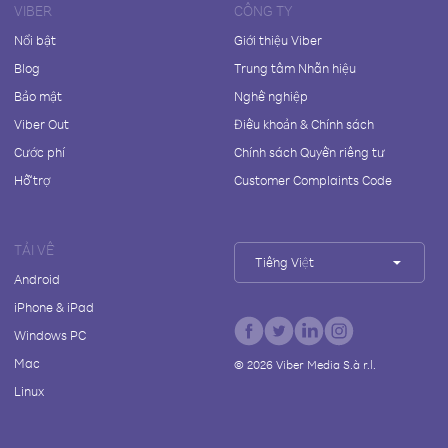
VIBER
CÔNG TY
Nổi bật
Giới thiệu Viber
Blog
Trung tâm Nhãn hiệu
Bảo mật
Nghề nghiệp
Viber Out
Điều khoản & Chính sách
Cước phí
Chính sách Quyền riêng tư
Hỗ trợ
Customer Complaints Code
TẢI VỀ
Tiếng Việt
Android
iPhone & iPad
Windows PC
Mac
©
2026
Viber Media S.à r.l.
Linux