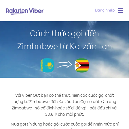
Đăng nhập
Togg
navig
Cách thức gọi đến
Zimbabwe từ Ka-zắc-tan
Với Viber Out bạn có thể thực hiện các cuộc gọi chất
lượng từ Zimbabwe đến Ka-zắc-tan.
Gọi số bất kỳ trong
Zimbabwe - số cố định hoặc số di động! - bắt đầu chỉ với
33.6 ¢ cho mỗi phút.
Mua gói tín dụng hoặc gói cước cuộc gọi để nhận mức phí