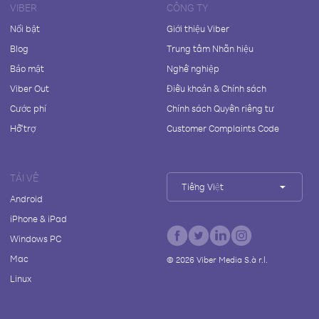
VIBER
CÔNG TY
Nổi bật
Giới thiệu Viber
Blog
Trung tâm Nhãn hiệu
Bảo mật
Nghề nghiệp
Viber Out
Điều khoản & Chính sách
Cước phí
Chính sách Quyền riêng tư
Hỗ trợ
Customer Complaints Code
TẢI VỀ
Tiếng Việt
Android
iPhone & iPad
Windows PC
Mac
©
2026
Viber Media S.à r.l.
Linux