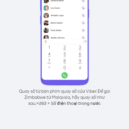
Quay số từ bàn phím quay số của Viber.
Để gọi
Zimbabwe từ Malaysia, hãy quay số như
sau:
+
+
263
Số điện thoại trong nước