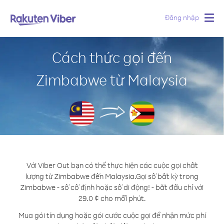
Đăng nhập
Togg
navig
Cách thức gọi đến
Zimbabwe từ Malaysia
Với Viber Out bạn có thể thực hiện các cuộc gọi chất
lượng từ Zimbabwe đến Malaysia.
Gọi số bất kỳ trong
Zimbabwe - số cố định hoặc số di động! - bắt đầu chỉ với
29.0 ¢ cho mỗi phút.
Mua gói tín dụng hoặc gói cước cuộc gọi để nhận mức phí