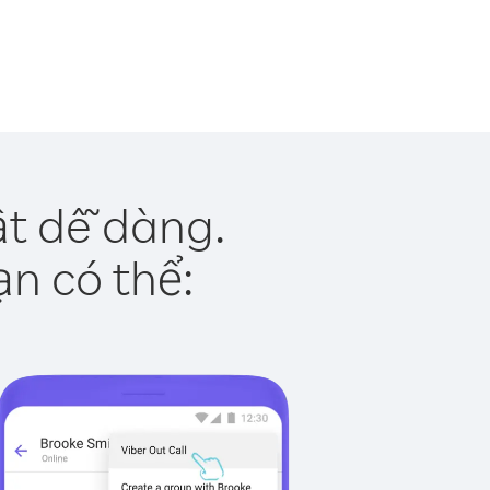
t dễ dàng.
ạn có thể: