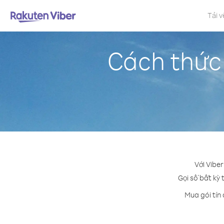
Tải v
Cách thức
Với Vibe
Gọi số bất kỳ 
Mua gói tín