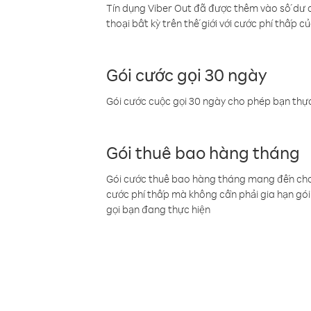
Tín dụng Viber Out đã được thêm vào số dư củ
thoại bất kỳ trên thế giới với cước phí thấp củ
Gói cước gọi 30 ngày
Gói cước cuộc gọi 30 ngày cho phép bạn thực
Gói thuê bao hàng tháng
Gói cước thuê bao hàng tháng mang đến cho b
cước phí thấp mà không cần phải gia hạn gói 
gọi bạn đang thực hiện