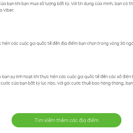
a bạn khi bạn mua số lượng bất kỳ. Với tín dụng của mình, bạn có th
a Viber.
 hiện các cuộc gọi quốc tế đến địa điểm bạn chọn trong vòng 30 ngày
ạn sự linh hoạt khi thực hiện các cuộc gọi quốc tế đến các số điện 
cước của bạn bất kỳ lúc nào. Với gói cước thuê bao hàng tháng, bạn 
Tìm kiếm thêm các địa điểm