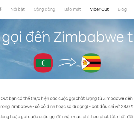
ề
Nổi bật
Cộng đồng
Bảo mật
Viber Out
Blog
 gọi đến Zimbabwe t
r Out bạn có thể thực hiện các cuộc gọi chất lượng từ Zimbabwe đến 
trong Zimbabwe - số cố định hoặc số di động! - bắt đầu chỉ với 29.0 
 dụng hoặc gói cước cuộc gọi để nhận mức phí theo phút tốt nhất đ