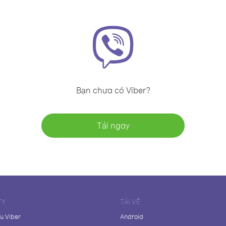
Bạn chưa có Viber?
Tải ngay
TY
TẢI VỀ
ệu Viber
Android