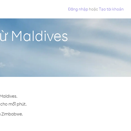
Đăng nhập
hoặc
Tạo tài khoản
ừ Maldives
Maldives.
¢ cho mỗi phút.
ến Zimbabwe.