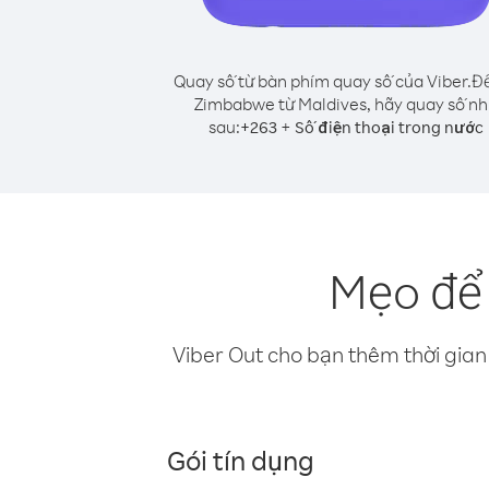
Quay số từ bàn phím quay số của Viber.
Để
Zimbabwe từ Maldives, hãy quay số n
sau:
+
+
263
Số điện thoại trong nước
Mẹo để
Viber Out cho bạn thêm thời gian 
Gói tín dụng