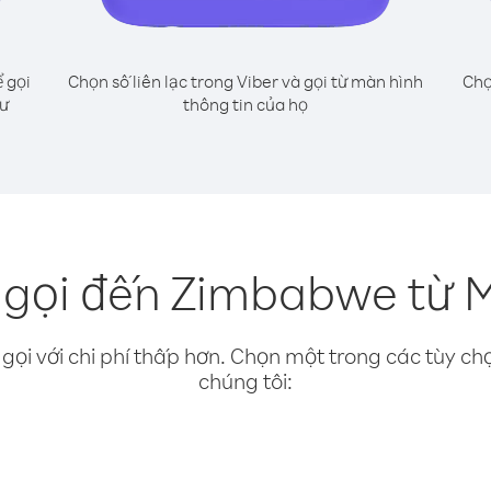
 gọi
Chọn số liên lạc trong Viber và gọi từ màn hình
Chọ
hư
thông tin của họ
 gọi đến Zimbabwe từ M
gọi với chi phí thấp hơn. Chọn một trong các tùy chọ
chúng tôi: