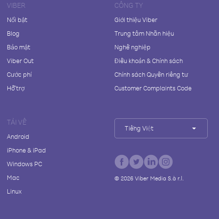
VIBER
CÔNG TY
Nổi bật
Giới thiệu Viber
Blog
Trung tâm Nhãn hiệu
Bảo mật
Nghề nghiệp
Viber Out
Điều khoản & Chính sách
Cước phí
Chính sách Quyền riêng tư
Hỗ trợ
Customer Complaints Code
TẢI VỀ
Tiếng Việt
Android
iPhone & iPad
Windows PC
Mac
©
2026
Viber Media S.à r.l.
Linux