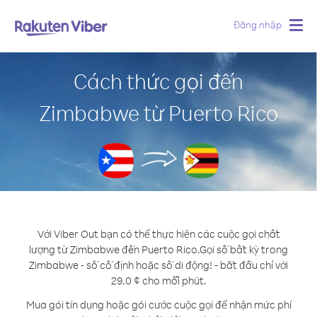
Đăng nhập
Togg
navig
Cách thức gọi đến
Zimbabwe từ Puerto Rico
Với Viber Out bạn có thể thực hiện các cuộc gọi chất
lượng từ Zimbabwe đến Puerto Rico.
Gọi số bất kỳ trong
Zimbabwe - số cố định hoặc số di động! - bắt đầu chỉ với
29.0 ¢ cho mỗi phút.
Mua gói tín dụng hoặc gói cước cuộc gọi để nhận mức phí