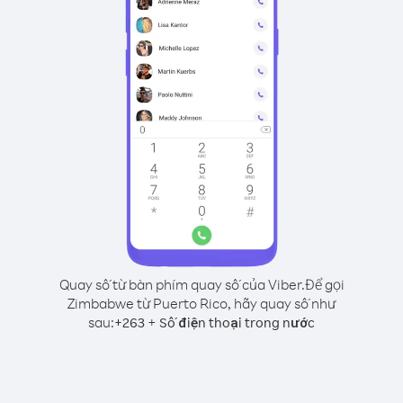
Quay số từ bàn phím quay số của Viber.
Để gọi
Zimbabwe từ Puerto Rico, hãy quay số như
sau:
+
+
263
Số điện thoại trong nước