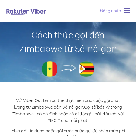
Đăng nhập
Togg
navig
Cách thức gọi đến
Zimbabwe từ Sê-nê-gan
Với Viber Out bạn có thể thực hiện các cuộc gọi chất
lượng từ Zimbabwe đến Sê-nê-gan.
Gọi số bất kỳ trong
Zimbabwe - số cố định hoặc số di động! - bắt đầu chỉ với
29.0 ¢ cho mỗi phút.
Mua gói tín dụng hoặc gói cước cuộc gọi để nhận mức phí