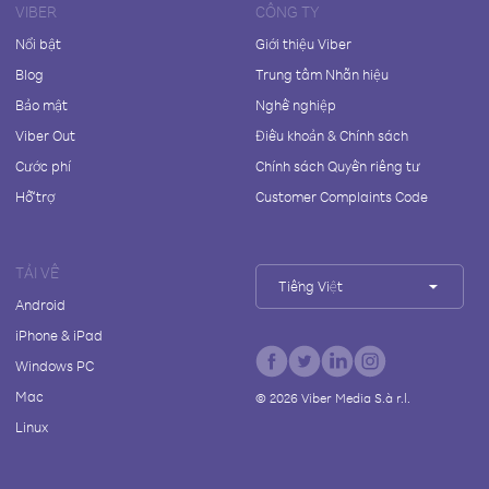
VIBER
CÔNG TY
Nổi bật
Giới thiệu Viber
Blog
Trung tâm Nhãn hiệu
Bảo mật
Nghề nghiệp
Viber Out
Điều khoản & Chính sách
Cước phí
Chính sách Quyền riêng tư
Hỗ trợ
Customer Complaints Code
TẢI VỀ
Tiếng Việt
Android
iPhone & iPad
Windows PC
Mac
©
2026
Viber Media S.à r.l.
Linux