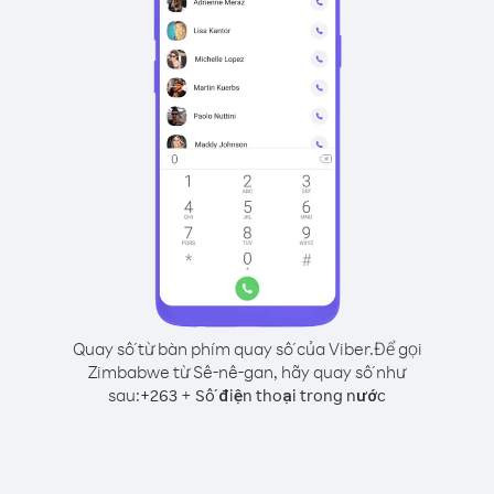
Quay số từ bàn phím quay số của Viber.
Để gọi
Zimbabwe từ Sê-nê-gan, hãy quay số như
sau:
+
+
263
Số điện thoại trong nước